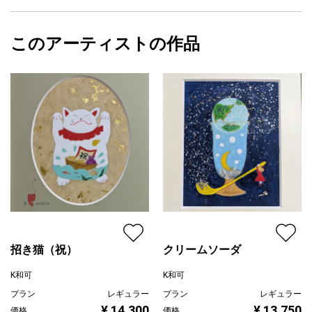
サイズ
28.5cm(縦) x 23.2cm(横)
・桃簾石（チューライトthulite）精神の安定 コミュニケーショ
フォローする
ン
額縁の有無
有り
2025/09/03
・古銅輝石（ブロンザイトbronzite）信頼
このアーティストの作品
カラー
その他カラー
K和可
・紅玉髄（カーネリアンcarnelian）勇気
ホワイト
プライマリー
・水晶（クオーツquartz）開運
ピンク
ジャンル
日本画
※石の意味については諸説ございます。参考としてご一読いただき
ますようお願い致します。
配送目安
二週間以内
※画像の鉱物は販売致しておりません。
招き猫（祝）
クリームソーダ
K和可
K和可
プラン
レギュラー
プラン
レギュラー
¥ 14,300
¥ 13,750
価格
価格