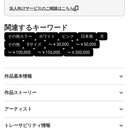
法人向けサービスのご相談はこちら
関連するキーワード
その他カラー
ホワイト
ピンク
日本画
犬
その他
Sサイズ
〜￥30,000
〜￥50,000
〜￥100,000
〜￥150,000
〜￥200,000
作品基本情報
出品者
K和可
作品ストーリー
アーティスト
K和可
子どもの頃に飼っていた犬を思い出して描いた作品です。
制作年
2025
アーティスト
ピンク色の服は、粒子の異なる３種類の桃簾石を使って描きまし
流通種別
プライマリー（新品）
た。
技法
その他
K和可
トレーサビリティ情報
【使用した鉱物】minerals used