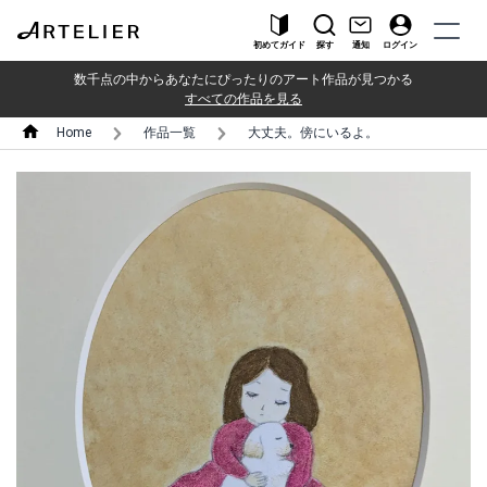
初めてガイド
探す
通知
ログイン
数千点の中からあなたにぴったりのアート作品が見つかる
すべての作品を見る
Home
作品一覧
大丈夫。傍にいるよ。