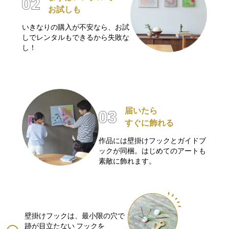
お試しも
いきなりの購入が不安なら、お試
しでレンタルもできるから失敗な
し！
届いたら
すぐに飾れる
作品には壁掛けフックとガイドブ
ックが同梱。はじめてのアートも
素敵に飾れます。
壁掛けフックは、最小限の穴で
跡が目立たない
フックを