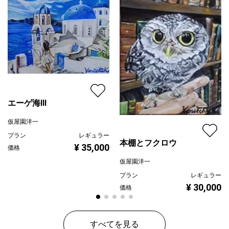
配送目安
二週間以内
エーゲ海Ⅲ
仮屋園洋一
プラン
レギュラー
本棚とフクロウ
¥ 35,000
価格
仮屋園洋一
プラン
レギュラー
¥ 30,000
価格
すべてを見る