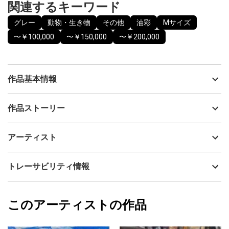
関連するキーワード
グレー
動物・生き物
その他
油彩
Mサイズ
〜￥100,000
〜￥150,000
〜￥200,000
作品基本情報
出品者
仮屋園洋一
作品ストーリー
アーティスト
仮屋園洋一
孤高のライオンをイメージして描きました。
制作年
2024
アーティスト
流通種別
プライマリー（新品）
技法
油彩
仮屋園洋一
トレーサビリティ情報
サイズ
38cm(縦) x 45.5cm(横)
フォローする
額縁の有無
無し
2025/06/20
このアーティストの作品
カラー
グレー
仮屋園洋一
プライマリー
ジャンル
動物・生き物