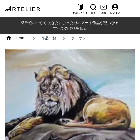
初めてガイド
探す
通知
ログイン
数千点の中からあなたにぴったりのアート作品が見つかる
すべての作品を見る
Home
作品一覧
ライオン