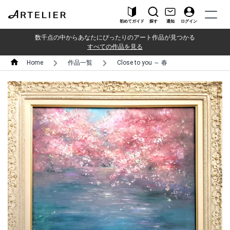
初めてガイド
探す
通知
ログイン
数千点の中からあなたにぴったりのアート作品が見つかる
すべての作品を見る
Home
作品一覧
Close to you ～ 春