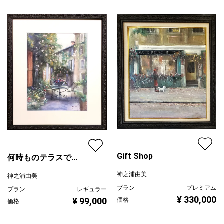
青
プライマリー
ピンク
ジャンル
風景画
配送目安
二週間以内
Gift Shop
何時ものテラスで...
神之浦由美
神之浦由美
プラン
プレミアム
プラン
レギュラー
¥ 330,000
¥ 99,000
価格
価格