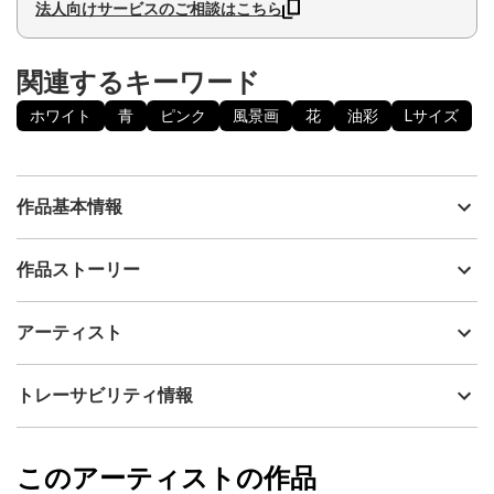
法人向けサービスのご相談はこちら
関連するキーワード
ホワイト
青
ピンク
風景画
花
油彩
Lサイズ
作品基本情報
出品者
神之浦由美
作品ストーリー
アーティスト
神之浦由美
趣のある色合いの桜並木が美しい日本の春の風景を、油絵具(DUO)
制作年
2024
アーティスト
を用いて描いた作品です。青森県、弘前公園の桜並木の風景から
流通種別
プライマリー（新品）
インスピレーションを受けています。和モダンな雰囲気のアート
作品です。原画に合わせた高級感あるアンティークホワイト×ゴー
技法
油彩
神之浦由美
トレーサビリティ情報
ルドのフレーム付き。作品の保護にも災害時にも安心の前面UVカ
サイズ
60cm(縦) x 67.5cm(横)
ットアクリル板仕様です。
フォローする
額縁の有無
有り
2025/05/20
このアーティストの作品
カラー
ホワイト
神之浦由美