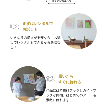
作品の選び方
まずはレンタルで
お試しも
いきなりの購入が不安なら、お試
しでレンタルもできるから失敗な
し！
届いたら
すぐに飾れる
作品には壁掛けフックとガイドブ
ックが同梱。はじめてのアートも
素敵に飾れます。