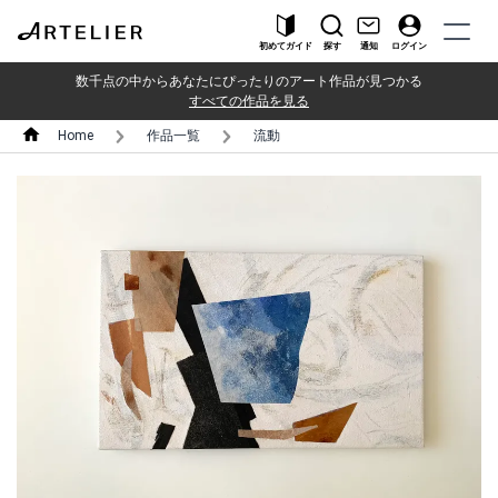
初めてガイド
探す
通知
ログイン
数千点の中からあなたにぴったりのアート作品が見つかる
すべての作品を見る
Home
作品一覧
流動