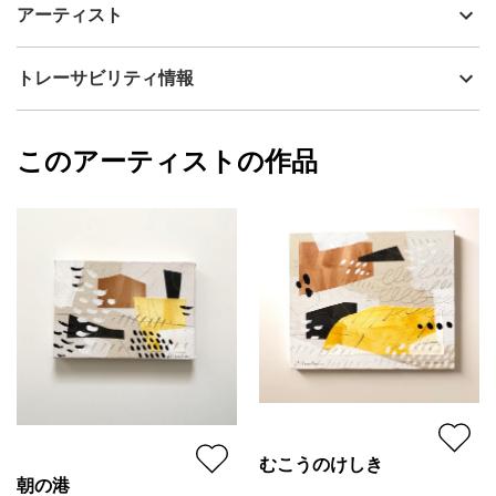
制作年
2025
アーティスト
流通種別
プライマリー（新品）
M8号のパネルに綿布を張りコラージュ・ペイントしています。
墨・柿渋・ガッシュを使用。
技法
コラージュ
望月寛子
トレーサビリティ情報
裏には紐を付けてあるのですぐに飾っていただけます。
サイズ
27.5cm(縦) x 46cm(横)
フォローする
額縁の有無
無し
2025/05/10
このアーティストの作品
カラー
ホワイト
望月寛子
青
プライマリー
ブラック
ジャンル
抽象画
配送目安
二週間以内
むこうのけしき
朝の港