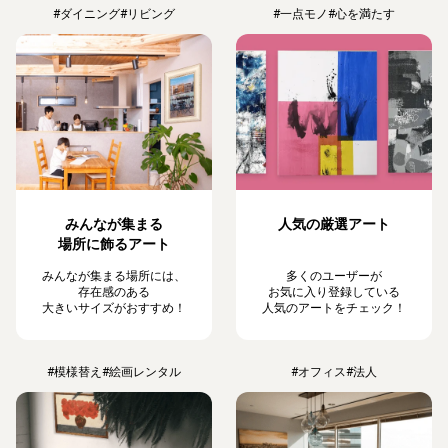
#ダイニング
#リビング
#一点モノ
#心を満たす
みんなが集まる
人気の厳選アート
場所に飾るアート
みんなが集まる場所には、
多くのユーザーが
存在感のある
お気に入り登録している
大きいサイズがおすすめ！
人気のアートをチェック！
#模様替え
#絵画レンタル
#オフィス
#法人