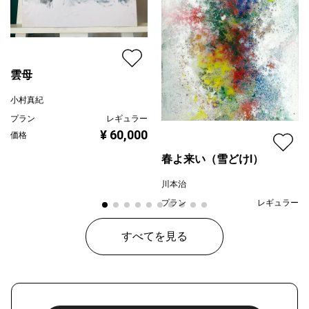
雲母
小村真紀
プラン
レギュラー
¥ 60,000
価格
春よ来い（雪どけⅠ）
川本治
プラン
レギュラー
¥ 80,000
価格
すべてを見る