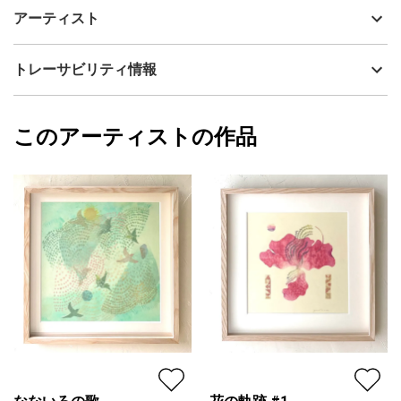
【作品ストーリー】
制作年
2024
アーティスト
暖かな手漉き和紙に広げた暖色系のハートフルな作品です。
流通種別
プライマリー（新品）
喜びに満ちた1日が始まりますように。
技法
リトグラフ・版画
眞野あゆな / Ayuna Mano
トレーサビリティ情報
◻︎画材(木版、水干絵具、岩絵具、和紙)
サイズ
60cm(縦) x 60cm(横)
◻︎額素材：アクリル板、ナチュラルな無垢の木製フレーム
フォローする
◻︎額外寸：60×60cm 厚み：2.3cm
額縁の有無
有り
2025/04/20
◻︎マット付き
このアーティストの作品
カラー
赤
眞野あゆな / Ayuna Mano
◻︎重量：1.7kg
カラフル
プライマリー
ピンク
ジャンル
花・植物
配送目安
二週間以内