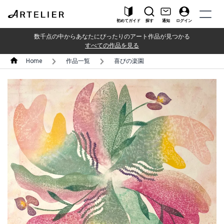
初めてガイド
探す
通知
ログイン
数千点の中からあなたにぴったりのアート作品が見つかる
すべての作品を見る
Home
作品一覧
喜びの楽園