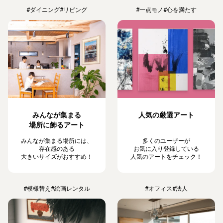
#ダイニング
#リビング
#一点モノ
#心を満たす
みんなが集まる
人気の厳選アート
場所に飾るアート
みんなが集まる場所には、
多くのユーザーが
存在感のある
お気に入り登録している
大きいサイズがおすすめ！
人気のアートをチェック！
#模様替え
#絵画レンタル
#オフィス
#法人