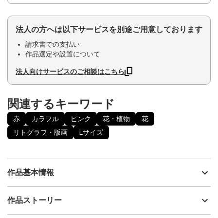
法人の方へは以下サービスを別途ご用意しております
請求書での支払い
作品選定や設置について
法人向けサービスのご相談はこちら
関連するキーワード
赤
カラフル
ピンク
花・植物
花
リトグラフ・版画
Lサイズ
作品基本情報
出品者
眞野あゆな / Ayuna Mano
作品ストーリー
アーティスト
眞野あゆな / Ayuna Mano