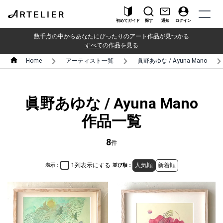
初めてガイド
探す
通知
ログイン
数千点の中からあなたにぴったりのアート作品が見つかる
すべての作品を見る
Home
アーティスト一覧
眞野あゆな / Ayuna Mano
眞野あゆな / Ayuna Mano
作品一覧
8
件
1列表示にする
人気順
新着順
表示：
並び順：