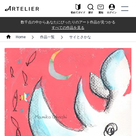
初めてガイド
探す
通知
ログイン
数千点の中からあなたにぴったりのアート作品が見つかる
すべての作品を見る
Home
作品一覧
サイとさかな