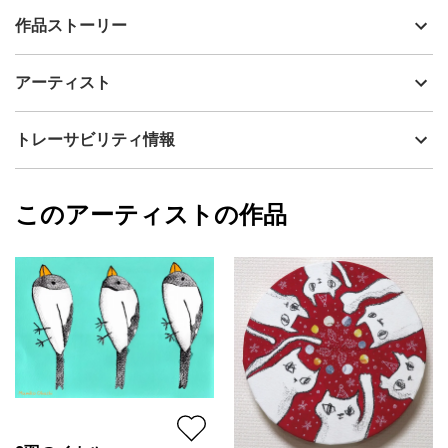
出品者
大橋マミ子
作品ストーリー
アーティスト
大橋マミ子
「・・・大きなサイは、よく響くテノールで歌う。
制作年
2013
アーティスト
するとそれにつられて川の中にいた小さな魚たちは、ソプラノで
流通種別
プライマリー（新品）
歌うんだ。・・・」（オリジナル絵本「空を飛ぶ夢」より）
技法
アクリル
大橋マミ子
トレーサビリティ情報
サイズ
37.9cm(縦) x 28.8cm(横)
フォローする
額縁の有無
有り
2025/04/13
このアーティストの作品
カラー
ピンク
大橋マミ子
プライマリー
ジャンル
動物・生き物
配送目安
二週間以内