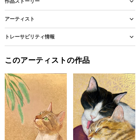
作品ストーリー
アーティスト
稲生 晴美
猫じゃらしの花言葉は「遊ぶ」。猫じゃらしの動きに興味深々の
制作年
2024
アーティスト
この子の背景は、金箔を貼った和紙の上に更に極薄い美濃紙を貼
流通種別
プライマリー（新品）
り合わせて、柔らかな光を表現しています。
技法
その他
稲生 晴美
トレーサビリティ情報
サイズ
27cm(縦) x 20.5cm(横)
フォローする
額縁の有無
有り
2025/04/07
このアーティストの作品
カラー
その他カラー
稲生 晴美
プライマリー
ジャンル
日本画
配送目安
二週間以内