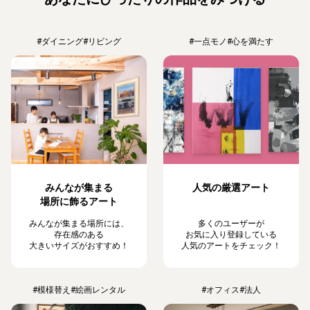
#ダイニング
#リビング
#一点モノ
#心を満たす
みんなが集まる
人気の厳選アート
場所に飾るアート
みんなが集まる場所には、
多くのユーザーが
存在感のある
お気に入り登録している
大きいサイズがおすすめ！
人気のアートをチェック！
#模様替え
#絵画レンタル
#オフィス
#法人