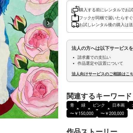
購入する前にレンタルでお
フックが同梱で届いたらすぐ
お試しレンタル後の購入は送
法人の方へは以下サービス
請求書での支払い
作品選定や設置について
法人向けサービスのご相談はこ
関連するキーワード
青
緑
ピンク
日本画
〜￥150,000
〜￥200,000
作品ストーリー