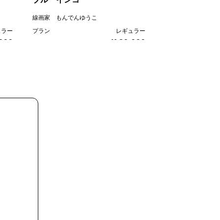
価格
線画家 もんでんゆうこ
ュラー
プラン
レギュラー
,000
¥ 80,000
価格