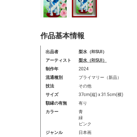
作品基本情報
出品者
梨水（RISUI）
アーティスト
梨水（RISUI）
制作年
2024
流通種別
プライマリー（新品）
技法
その他
サイズ
37cm(縦) x 31.5cm(横)
額縁の有無
有り
カラー
青
緑
ピンク
ジャンル
日本画