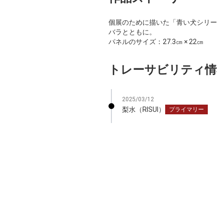
個展のために描いた「青い犬シリー
バラとともに。
パネルのサイズ：27.3㎝ × 22㎝
トレーサビリティ情
2025/03/12
梨水（RISUI）
プライマリー