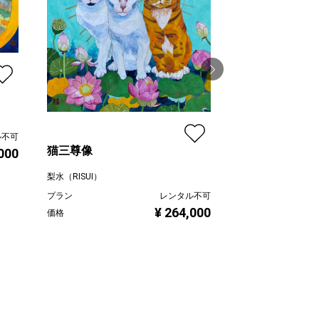
ワニのカップル
ル不可
梨水（RISUI）
猫三尊像
000
プラン
梨水（RISUI）
価格
プラン
レンタル不可
¥ 264,000
価格