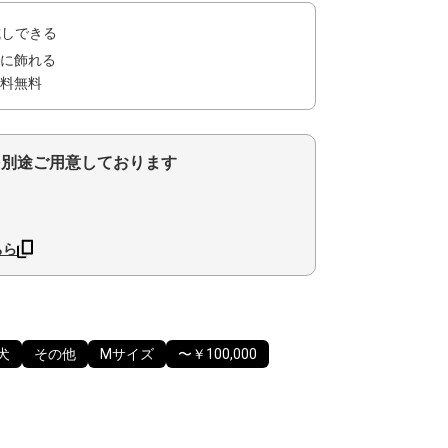
試しできる
に飾れる
料無料
を別途ご用意しております
ちら
犬
その他
Mサイズ
〜￥100,000