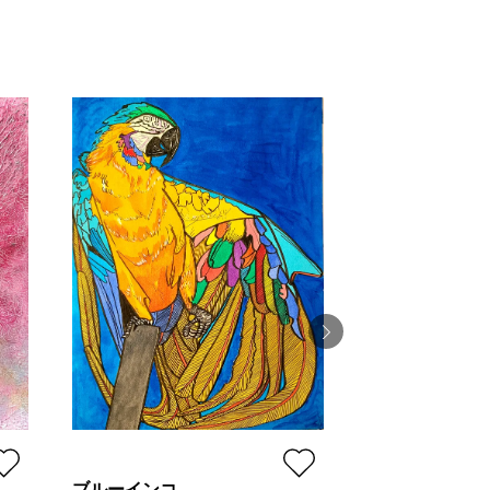
Affinity
慶 -kei-
プラン
ブルーインコ