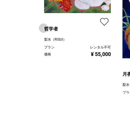
哲学者
梨水（RISUI）
プラン
レンタル不可
¥ 55,000
価格
月
梨水（
プラ
価格