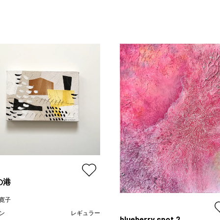
の港
寛子
ン
レギュラー
blueberry spot 2