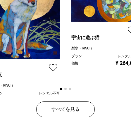
宇宙に遊ぶ猫
梨水（RISUI）
プラン
レンタ
¥ 264,
価格
夜
RISUI）
ン
レンタル不可
¥ 198,000
すべてを見る