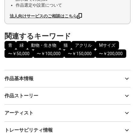
作品選定や設置について
法人向けサービスのご相談はこちら
関連するキーワード
青
緑
動物・生き物
猫
アクリル
Mサイズ
〜￥50,000
〜￥100,000
〜￥150,000
〜￥200,000
作品基本情報
出品者
FlyD
作品ストーリー
アーティスト
FlyD
ねこのくにの青くて大きな空には今日もたくさんのふうせんが飛
制作年
2025
アーティスト
んでいます。
流通種別
プライマリー（新品）
ねこたちはちかくに飛んできたふうせんに飛びつき、さらに高い
技法
アクリル
FlyD
トレーサビリティ情報
ところを飛んでいるふうせんに飛びうつってどんどん高いところ