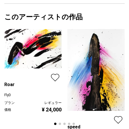
サイズ
49cm(縦) x 37cm(横)
にのぼっていきます。
フォローする
額縁の有無
有り
2025/03/01
いちばんたかいところまでのぼったコが今日のヒーローです。
このアーティストの作品
カラー
青
FlyD
緑
プライマリー
ジャンル
動物・生き物
配送目安
二週間以内
Roar
FlyD
プラン
レギュラー
¥ 24,000
価格
speed