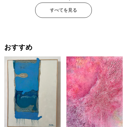
FlyD
すべてを見る
プラン
レギュラー
¥ 24,000
価格
おすすめ