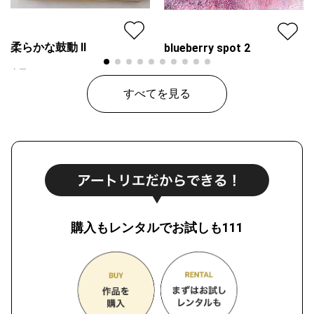
柔らかな鼓動 Ⅱ
blueberry spot 2
山田ヒロヤ
はなのかふぇ＊橋爪かおり
プラン
レギュラー
すべてを見る
プラン
レギュラー
¥ 65,000
¥ 30,000
価格
価格
購入もレンタルでお試しも111