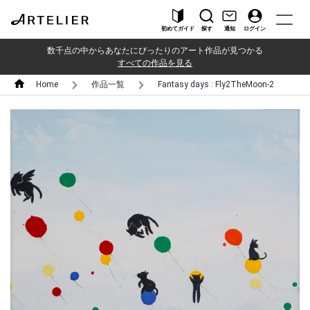
初めてガイド
探す
通知
ログイン
数千点の中からあなたにぴったりのアート作品が見つかる
すべての作品を見る
Home
作品一覧
Fantasy days : Fly2TheMoon-2