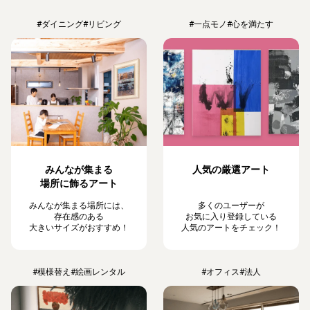
#ダイニング
#リビング
#一点モノ
#心を満たす
みんなが集まる
人気の厳選アート
場所に飾るアート
みんなが集まる場所には、
多くのユーザーが
存在感のある
お気に入り登録している
大きいサイズがおすすめ！
人気のアートをチェック！
#模様替え
#絵画レンタル
#オフィス
#法人