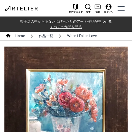
初めてガイド
探す
通知
ログイン
数千点の中からあなたにぴったりのアート作品が見つかる
すべての作品を見る
Home
作品一覧
When I Fall in Love