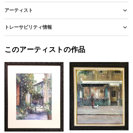
油絵具を用いて描いた薔薇のブーケの静物画です。お部屋を華や
制作年
2019
アーティスト
かに彩ります。
流通種別
プライマリー（新品）
恋に落ちた瞬間を表現した作品です。
原画に合わせた高級感あるアンティークダークブラウンのフレー
技法
油彩
神之浦由美
トレーサビリティ情報
ム付き。
サイズ
48cm(縦) x 39cm(横)
災害時にも作品の保護にも安心の前面UVカットアクリル仕様の額
フォローする
縁です。
額縁の有無
有り
2025/02/26
このアーティストの作品
カラー
赤
神之浦由美
ホワイト
プライマリー
緑
ジャンル
花・植物
配送目安
二週間以内