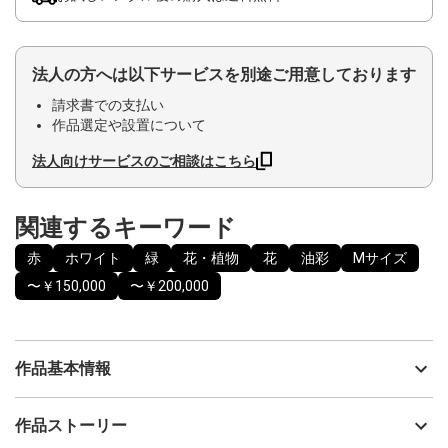
法人の方へは以下サービスを別途ご用意しております
請求書での支払い
作品選定や設置について
法人向けサービスのご相談はこちら
関連するキーワード
赤
ホワイト
緑
花・植物
花
油彩
Mサイズ
〜￥150,000
〜￥200,000
作品基本情報
出品者
神之浦由美
作品ストーリー
アーティスト
神之浦由美