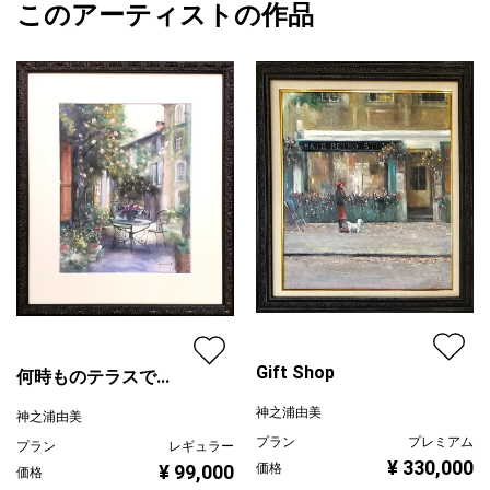
原画に合わせた高級感ある前面UVカットアクリル仕様のフレーム
このアーティストの作品
カラー
ホワイト
神之浦由美
付きです。
ブラック
プライマリー
緑
ジャンル
風景画
配送目安
二週間以内
Gift Shop
何時ものテラスで...
神之浦由美
神之浦由美
プラン
プレミアム
プラン
レギュラー
¥ 330,000
¥ 99,000
価格
価格