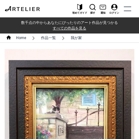
初めてガイド
探す
通知
ログイン
数千点の中からあなたにぴったりのアート作品が見つかる
すべての作品を見る
Home
作品一覧
我が家