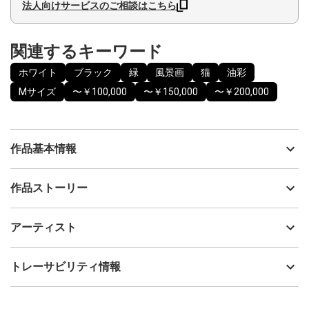
法人向けサービスのご相談はこちら
関連するキーワード
ホワイト
ブラック
緑
風景画
猫
油彩
Mサイズ
〜￥100,000
〜￥150,000
〜￥200,000
作品基本情報
出品者
神之浦由美
作品ストーリー
アーティスト
神之浦由美
油絵具(DUO)を用いて描いた作品原画です。
制作年
2025
アーティスト
クロアチア・ドゥブロブニクの街角で作者が出会ったハチワレ猫
流通種別
プライマリー（新品）
の登場する風景画。クロアチア滞在中、レストランに日傘を忘れ
急いで取りに戻る道の途中で出会った15番地(？)のハチワレ猫の表
技法
油彩
神之浦由美
トレーサビリティ情報
情が魅力的です。
サイズ
25.4cm(縦) x 29.4cm(横)
小さなサイズで飾りやすく、コレクションしやすい絵画です。お
フォローする
部屋のインテリアにもプレゼントにもおすすめです。
額縁の有無
有り
2025/02/13