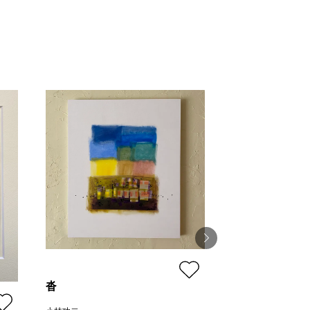
沓
海の見える街