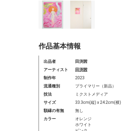
作品基本情報
出品者
田渕茜
アーティスト
田渕茜
制作年
2023
流通種別
プライマリー（新品）
技法
ミクストメディア
サイズ
33.3cm(縦) x 24.2cm(横)
額縁の有無
無し
カラー
オレンジ
ホワイト
ピンク