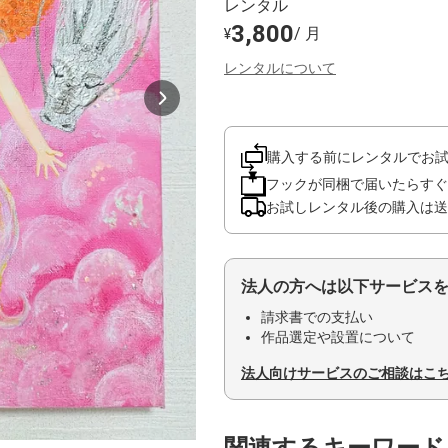
レンタル
3,800
/ 月
¥
レンタルについて
購入する前にレンタルでお
フックが同梱で届いたらすぐ
お試しレンタル後の購入は送
法人の方へは以下サービス
請求書での支払い
作品選定や設置について
法人向けサービスのご相談はこ
関連するキーワード