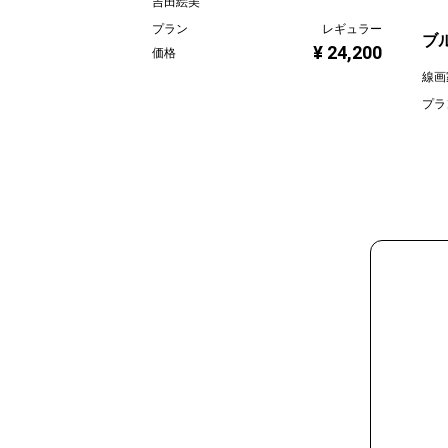
吉田絵美
プラン
レギュラー
ブ
¥ 24,200
価格
線画
プラ
価格