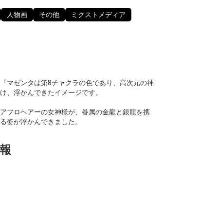
人物画
その他
ミクストメディア
『マゼンタは第8チャクラの色であり、高次元の神
け、浮かんできたイメージです。
アフロヘアーの女神様が、眷属の金龍と銀龍を携
る姿が浮かんできました。
報