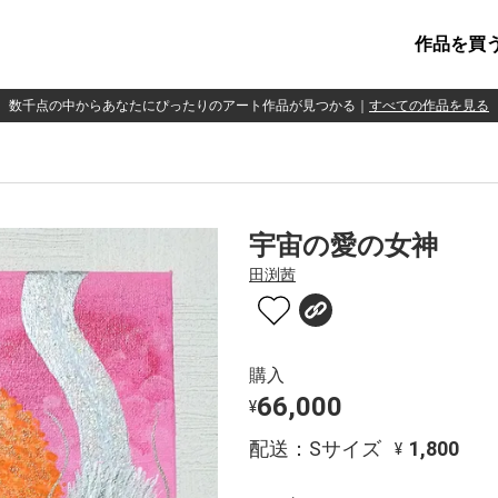
作品を買
数千点の中からあなたにぴったりのアート作品が見つかる
｜
すべての作品を見る
宇宙の愛の女神
田渕茜
購入
66,000
¥
配送：Sサイズ
1,800
¥