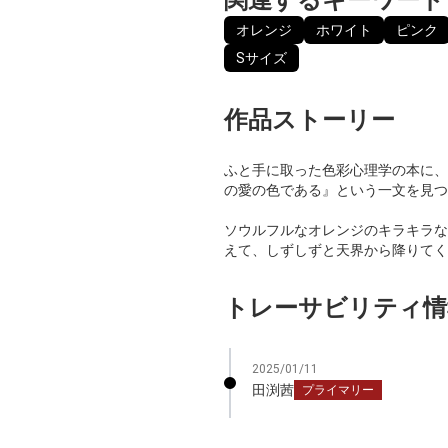
オレンジ
ホワイト
ピンク
Sサイズ
作品ストーリー
ふと手に取った色彩心理学の本に、
の愛の色である』という一文を見つ
ソウルフルなオレンジのキラキラな
えて、しずしずと天界から降りてく
トレーサビリティ情
2025/01/11
田渕茜
プライマリー