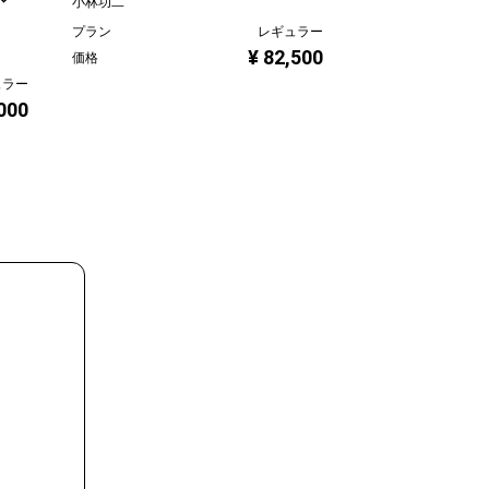
小林功二
Mitsuho Sugawara
プラン
レギュラー
プラン
¥ 82,500
価格
価格
ュラー
,000