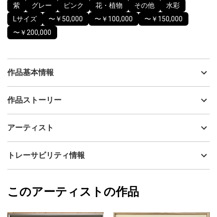
紫
グレー
ピンク
花・植物
その他
水彩
Lサイズ
〜￥50,000
〜￥100,000
〜￥150,000
〜￥200,000
作品基本情報
出品者
taka
作品ストーリー
アーティスト
taka
平成時代の終わりに華麗な八重桜を描いた．背景のグレーは気に
制作年
2019
アーティスト
入った色になったが，果たしてプロセスはどうだったのかしら．
流通種別
プライマリー（新品）
技法
水彩
taka
トレーサビリティ情報
サイズ
45cm(縦) x 57cm(横)
フォローする
額縁の有無
有り
2024/11/30
このアーティストの作品
カラー
紫
taka
グレー
プライマリー
ピンク