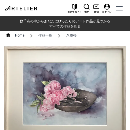
初めてガイド
探す
通知
ログイン
数千点の中からあなたにぴったりのアート作品が見つかる
すべての作品を見る
Home
作品一覧
八重桜