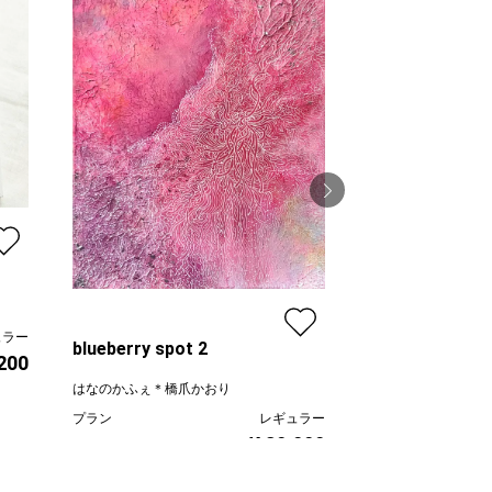
何時ものテラスで
神之浦由美
ュラー
プラン
blueberry spot 2
,200
価格
はなのかふぇ＊橋爪かおり
プラン
レギュラー
¥ 30,000
価格