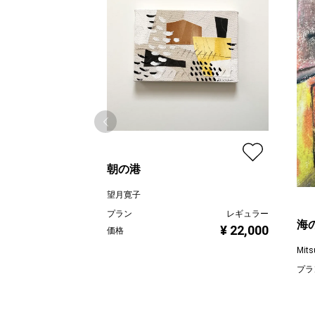
朝の港
望月寛子
プラン
レギュラー
海
¥ 22,000
価格
Mits
プラ
価格