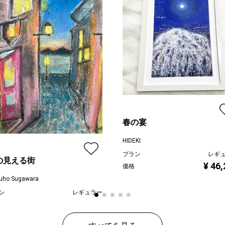
春の宴
HIDEKI
プラン
レギ
の見える街
¥ 46
価格
uho Sugawara
ン
レギュラー
¥ 55,000