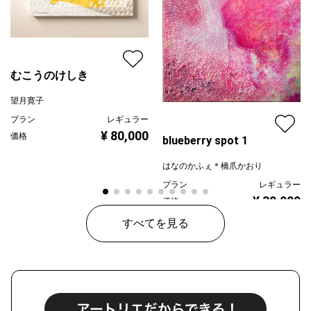
むこうのけしき
望月寛子
プラン
レギュラー
¥ 80,000
価格
blueberry spot 1
はなのかふぇ＊橋爪かおり
プラン
レギュラー
¥ 30,000
価格
すべてを見る