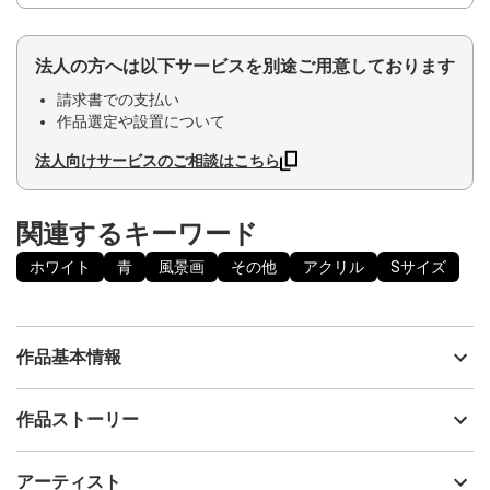
法人の方へは以下サービスを別途ご用意しております
請求書での支払い
作品選定や設置について
法人向けサービスのご相談はこちら
関連するキーワード
ホワイト
青
風景画
その他
アクリル
Sサイズ
作品基本情報
出品者
フクシマ マリコ
作品ストーリー
アーティスト
フクシマ マリコ
静かに時を重ねる
制作年
2023
アーティスト