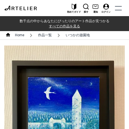
初めてガイド
探す
通知
ログイン
数千点の中からあなたにぴったりのアート作品が見つかる
すべての作品を見る
Home
作品一覧
いつかの遊園地