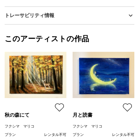
流通種別
プライマリー（新品）
技法
アクリル
フクシマ マリコ
トレーサビリティ情報
サイズ
27.3cm(縦) x 22cm(横)
フォローする
額縁の有無
無し
2024/09/04
このアーティストの作品
作品状態
目立った傷や汚れなし：よく見ないとわから
フクシマ マリコ
ない程度の傷や汚れがある
プライマリー
カラー
ホワイト
青
ジャンル
風景画
配送目安
二週間以内
秋の森にて
月と読書
フクシマ マリコ
フクシマ マリコ
プラン
レンタル不可
プラン
レンタル不可