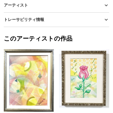
猫のYocci (ヨッシー) が初めての世界の大都市のパリに行ったこと
制作年
2024
アーティスト
を思い出しています。パリの象徴であるエッフェル塔、優しいバ
流通種別
プライマリー（新品）
イオリンの音色、そして教会で見た美しい色ガラスにうっとりし
ています。
技法
ミクストメディア
あおきよしえ
トレーサビリティ情報
。この絵は、私が初めてパリへ行った記憶を重ね合わせました。
サイズ
32cm(縦) x 26cm(横)
制作中は、日々の生活に笑顔を運び込みますようにと想いを込め
フォローする
ています。画材はパステルと絵具で明るくて温かみのある画風で
額縁の有無
有り
2024/07/15
す。制作は紙の上で、絵具の粒を飛ばして数日かけて色の層を作
このアーティストの作品
カラー
緑
あおきよしえ
り、パステルは指でのばします。筆を一切使わず制作するのもこ
黄色
プライマリー
の絵の特徴です。額は上品で和室、洋室、オフィスなど飾る場所
ピンク
を選びません。制作期間は、図案作成～制作～額装に約1ヵ月かけ
ジャンル
動物・生き物
て丁寧に仕上げています。
アート、そしてオフィスの気分転換用としても楽しんで頂ければ
配送目安
二週間以内
幸いです。