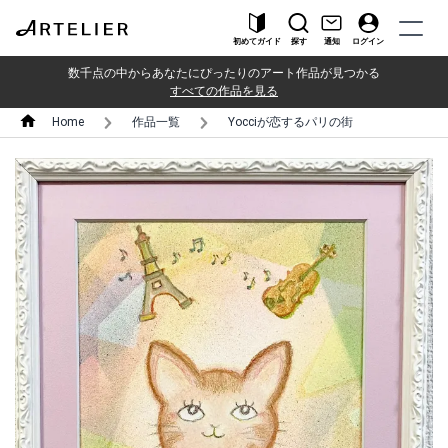
初めてガイド
探す
通知
ログイン
数千点の中からあなたにぴったりのアート作品が見つかる
すべての作品を見る
Home
作品一覧
Yocciが恋するパリの街