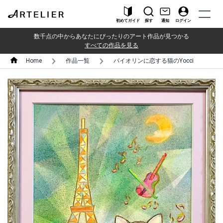
初めてガイド
探す
通知
ログイン
数千点の中からあなたにぴったりのアート作品が見つかる
すべての作品を見る
Home
作品一覧
バイオリンに恋する猫のYocci