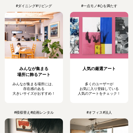
#ダイニング
#リビング
#一点モノ
#心を満たす
みんなが集まる
人気の厳選アート
場所に飾るアート
みんなが集まる場所には、
多くのユーザーが
存在感のある
お気に入り登録している
大きいサイズがおすすめ！
人気のアートをチェック！
#模様替え
#絵画レンタル
#オフィス
#法人