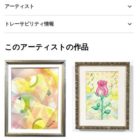
猫のYocci (ヨッシー) が世界の大都市のパリの街を冒険しようとワ
制作年
2024
アーティスト
クワクしてます。Yocciはバイオリンの音色を聴きながら、大きな
流通種別
プライマリー（新品）
目で街を見つめ好奇心いっぱいの表情です。後ろにはパリの象徴
のエッフェル塔のライトが夜空を彩ります。この絵は、私がパリ
技法
ミクストメディア
あおきよしえ
トレーサビリティ情報
でマルク・シャガールの絵を見た記憶を重ね合わせました。制作
サイズ
32cm(縦) x 26cm(横)
中は、日々の生活に笑顔を運び込みますようにと想いを込めてい
フォローする
ます。画材はパステルと絵具で明るくて温かみのある画風です。
額縁の有無
有り
2024/07/15
制作は紙の上で、絵具の粒を飛ばして数日かけて色の層を作り、
このアーティストの作品
カラー
緑
あおきよしえ
パステルは指でのばします。筆を一切使わず制作するのも、この
黄色
プライマリー
絵の特徴です。額は上品で和室、洋室、オフィスなど飾る場所を
ピンク
選びません。制作期間は、図案作成～制作～額装に約1ヵ月かけて
ジャンル
動物・生き物
丁寧に仕上げています。アート、そしてオフィスの気分転換用と
しても楽しんで頂ければ幸いです。
配送目安
二週間以内