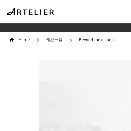
Home
作品一覧
Beyond the clouds