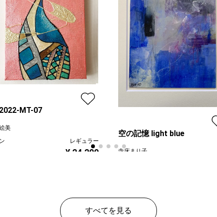
-2022-MT-07
絵美
空の記憶 light blue
ン
レギュラー
¥ 24,200
寺床まり子
プラン
レギ
¥ 30
価格
すべてを見る