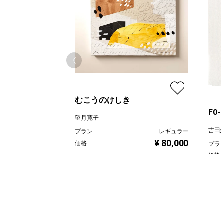
むこうのけしき
F0
望月寛子
吉田
プラン
レギュラー
¥ 80,000
価格
プラ
価格