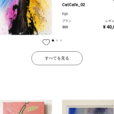
CatCafe_02
FlyD
プラン
レギ
¥ 40
価格
eed
すべてを見る
ン
レギュラー
¥ 24,000