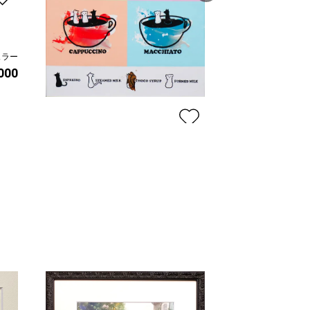
ュラー
Wind-01
,000
FlyD
プラン
価格
CatCafe_03
FlyD
プラン
レギュラー
¥ 40,000
価格