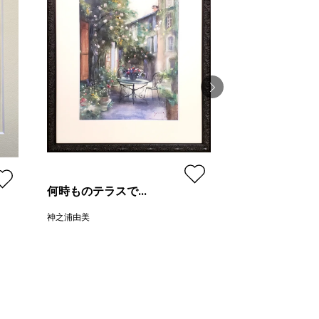
朝の港
望月寛子
何時ものテラスで...
プラン
神之浦由美
価格
プラン
レギュラー
ュラー
¥ 99,000
価格
,000