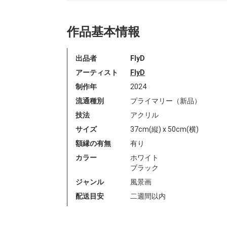
作品基本情報
出品者
FlyD
アーティスト
FlyD
制作年
2024
流通種別
プライマリー（新品）
技法
アクリル
サイズ
37cm(縦) x 50cm(横)
額縁の有無
有り
カラー
ホワイト
ブラック
ジャンル
風景画
配送目安
二週間以内