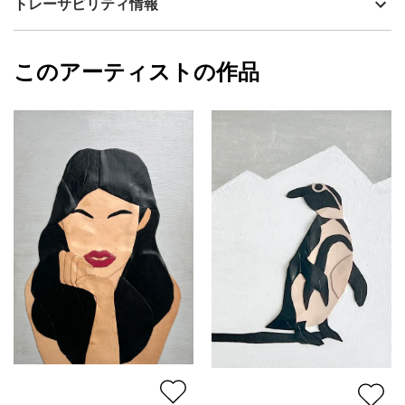
トレーサビリティ情報
い表情を生み出しています。
サイズ
29.7cm(縦) x 21cm(横)
フォローする
■「タイガーピエロ」
額縁の有無
無し
2024/05/10
幸運を呼び込むと言われているトラが、人を楽しませるピエロに
このアーティストの作品
カラー
ホワイト
HELI
扮した、ユニークで縁起が良いデザインです。インテリア空間の
黄色
プライマリー
アクセントになり、見る人を元気にしてくれます。
ジャンル
動物・生き物
■ あらゆる場所に調和するアートパネル。贈り物にも最適。
配送目安
二週間以内
木製パネルはキャンバスに比べて丈夫なので、額なしで壁や棚に
手軽に飾ることができます。また、使い勝手の良いA4サイズなの
で、玄関やリビングなど、どんなインテリア空間にも自在に配置
できます。パソコンの横に置いたり、トイレの壁に飾ったりし
て、ひとつ飾るだけで、空間をおしゃれに彩ります。贈り物とし
ても喜ばれるアートパネルです。