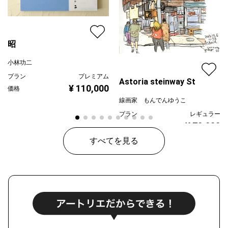
昭
小林功二
プラン
プレミアム
Astoria steinway St
¥ 110,000
価格
線画家 もんでんゆうこ
プラン
レギュラー
¥ 70,000
価格
すべてを見る