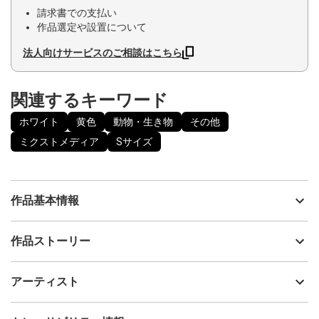
請求書での支払い
作品選定や設置について
法人向けサービスのご相談はこちら
関連するキーワード
ホワイト
黄色
動物・生き物
その他
ミクストメディア
Sサイズ
作品基本情報
出品者
HELI
作品ストーリー
アーティスト
HELI
■革の豊かな風合い、レザーのコラージュアート。
制作年
2024
アーティスト
味わい深い革を木製パネルに切り貼りしたコラージュ。全く同じ
流通種別
プライマリー（新品）
ものはない一点ものとなっています。
革本来持の風合いや質感、革の重なり合う凸凹感が、独特の美し
技法
ミクストメディア
HELI