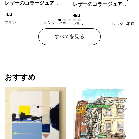
レザーのコラージュアー
レザーのコラージュアー
ト（レディ） A4サイズ
ト（ペンギン） A4サイ
HELI
HELI
木製パネル 一点もの
ズ 木製パネル
プラン
レンタル不可
プラン
レンタル不可
¥ 22,000
¥ 22,000
価格
価格
すべてを見る
おすすめ