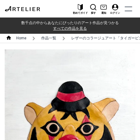
初めてガイド
探す
通知
ログイン
数千点の中からあなたにぴったりのアート作品が見つかる
すべての作品を見る
Home
作品一覧
レザーのコラージュアート「タイガーピエ