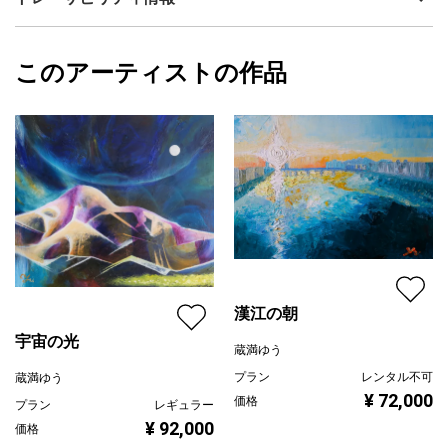
サイズ
53cm(縦) x 45.5cm(横)
フォローする
額縁の有無
無し
2024/05/08
このアーティストの作品
カラー
赤
蔵満ゆう
青
プライマリー
ピンク
ジャンル
抽象画
配送目安
二週間以内
漢江の朝
宇宙の光
蔵満ゆう
プラン
レンタル不可
蔵満ゆう
¥ 72,000
価格
プラン
レギュラー
¥ 92,000
価格