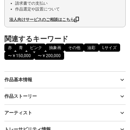
請求書での支払い
作品選定や設置について
法人向けサービスのご相談はこちら
関連するキーワード
赤
青
ピンク
抽象画
その他
油彩
Lサイズ
〜￥150,000
〜￥200,000
作品基本情報
出品者
蔵満ゆう
作品ストーリー
アーティスト
蔵満ゆう
カラフルな色を楽しんでいただければ幸いです。
制作年
2024
アーティスト
流通種別
プライマリー（新品）
技法
油彩
蔵満ゆう
トレーサビリティ情報