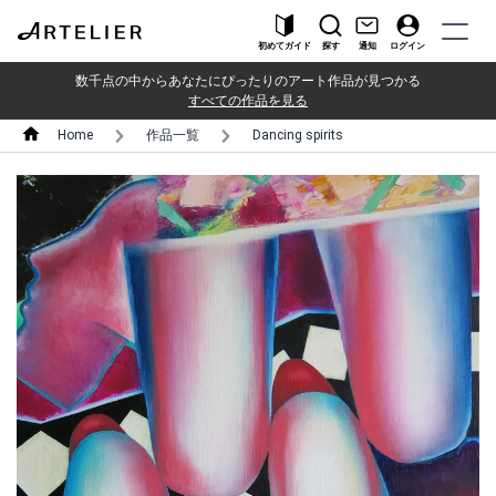
初めてガイド
探す
通知
ログイン
数千点の中からあなたにぴったりのアート作品が見つかる
すべての作品を見る
Home
作品一覧
Dancing spirits