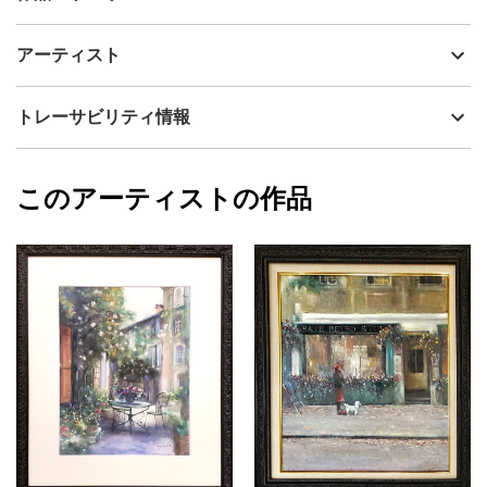
アーティスト
神之浦由美
透明水彩と作者自身がオリジナルで制作しているパステル、
制作年
2023
アーティスト
JESUSPASTEL(ジーザスパステル)の混合技法で描かれた、チュー
流通種別
プライマリー（新品）
リップをモチーフとした静物画です。
温かみのある優しい色彩で、プレゼントにもおすすめです。
技法
ミクストメディア
神之浦由美
トレーサビリティ情報
原画に合わせた高級感あるアンティークホワイトの木製フレーム
サイズ
51.1cm(縦) x 42cm(横)
付きです。
フォローする
水彩紙は英国王室水彩画協会認定、コットン100％中性紙を使用し
額縁の有無
有り
2024/05/02
ています。
このアーティストの作品
カラー
ホワイト
神之浦由美
緑
プライマリー
ピンク
ジャンル
花・植物
配送目安
二週間以内