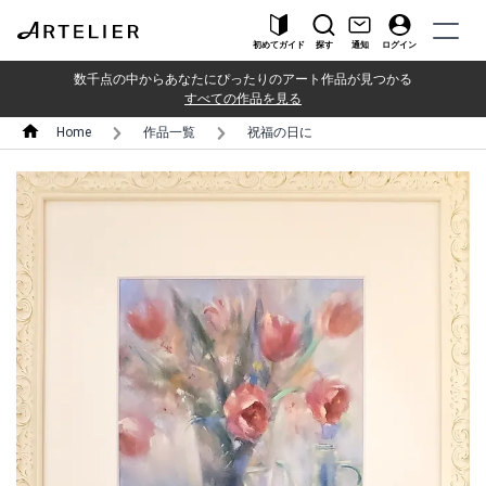
初めてガイド
探す
通知
ログイン
数千点の中からあなたにぴったりのアート作品が見つかる
すべての作品を見る
Home
作品一覧
祝福の日に