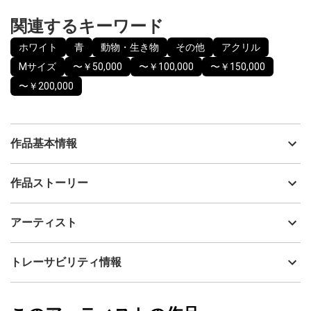
関連するキーワード
ホワイト
青
動物・生き物
その他
アクリル
Mサイズ
〜￥50,000
〜￥100,000
〜￥150,000
〜￥200,000
作品基本情報
出品者
宮嶋結香
作品ストーリー
アーティスト
宮嶋結香
ただ一頭、雪の中を歩く象。
制作年
2022
アーティスト
目的はあるのか、どこへ向かうのか。
流通種別
プライマリー（新品）
※描いている素材は古紙（米袋）を使っています。
技法
アクリル
宮嶋結香
トレーサビリティ情報
破れた形からのイメージ、皺などの質感、立体感もお楽しみいた
サイズ
37.9cm(縦) x 28.8cm(横)
だけましたら幸いです。
フォローする
額縁の有無
有り
2024/03/23