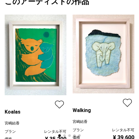
このアーティストの作品
カラー
ホワイト
宮嶋結香
青
プライマリー
ジャンル
動物・生き物
配送目安
二週間以内
Walking
Koalas
宮嶋結香
宮嶋結香
プラン
レンタル不可
プラン
レンタル不可
¥ 39,600
価格
¥ 35,200