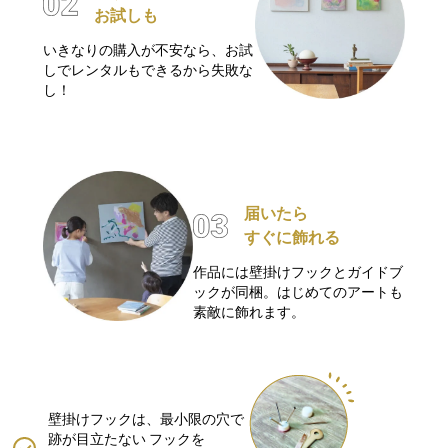
お試しも
いきなりの購入が不安なら、お試
しでレンタルもできるから失敗な
し！
届いたら
すぐに飾れる
作品には壁掛けフックとガイドブ
ックが同梱。はじめてのアートも
素敵に飾れます。
壁掛けフックは、最小限の穴で
跡が目立たない
フックを