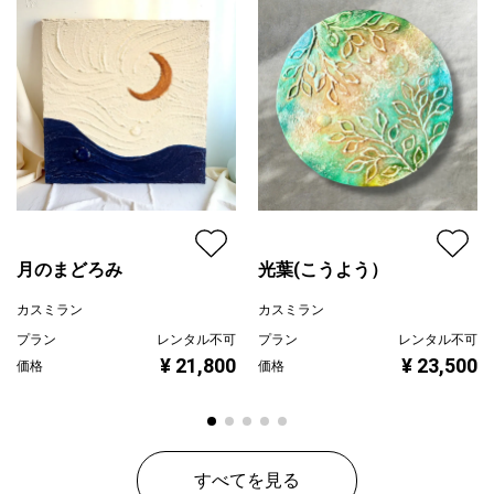
額に入れずにそのまま飾って頂く事ができ、そうすることで原画
配送目安
二週間以内
のチカラやぬくもりを、よりリアルに感じて頂くことができるの
ではないでしょうか。
生命力を感じる絵や、ナチュラルテイストのインテリアをお探し
の方に。
いつでも自然の息吹を感じたい方に、お勧めします。
月のまどろみ
光葉(こうよう）
カスミラン
カスミラン
プラン
レンタル不可
プラン
レンタル不可
¥ 21,800
¥ 23,500
価格
価格
すべてを見る