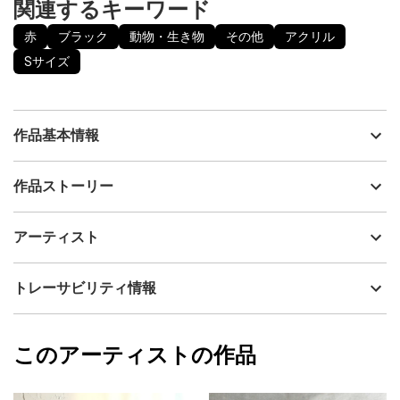
関連するキーワード
赤
ブラック
動物・生き物
その他
アクリル
Sサイズ
作品基本情報
出品者
カスミラン
作品ストーリー
アーティスト
カスミラン
「さあ、旅立ちなさい」というように、子供たちをいっせいに解
制作年
2006
アーティスト
き放つ。
流通種別
プライマリー（新品）
お口の中で幼魚を育てる珍しいお魚を描いた一枚です。
技法
アクリル
カスミラン
トレーサビリティ情報
サイズ
24cm(縦) x 19cm(横)
絵画の中に細かな「点」を描く事で、まるで輝いているかのよう
フォローする
なキラメキを感じられます。
額縁の有無
無し
2024/02/26
このアーティストの作品
カラー
赤
カスミラン
また、側面にも描くことで、モチーフが飛び出してくるかのよう
ブラック
プライマリー
な躍動感を味わえる事でしょう。
ジャンル
動物・生き物