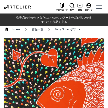
初めてガイド
探す
通知
ログイン
数千点の中からあなたにぴったりのアート作品が見つかる
すべての作品を見る
Home
作品一覧
Baby Sitter -子守り-