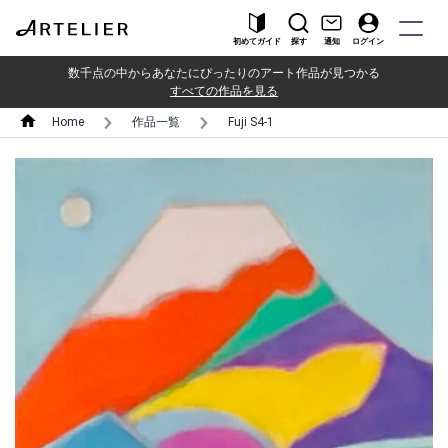
初めてガイド
探す
通知
ログイン
数千点の中からあなたにぴったりのアート作品が見つかる
すべての作品を見る
Home
作品一覧
Fuji S4-1