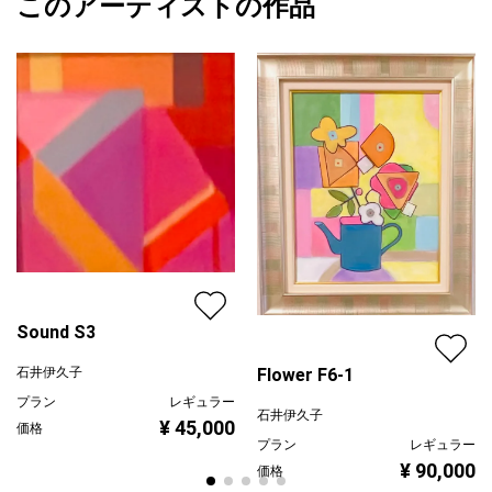
このアーティストの作品
カラー
赤
石井伊久子
青
プライマリー
緑
ジャンル
風景画
配送目安
二週間以内
Sound S3
Flower F6-1
石井伊久子
プラン
レギュラー
石井伊久子
¥ 45,000
価格
プラン
レギュラー
¥ 90,000
価格