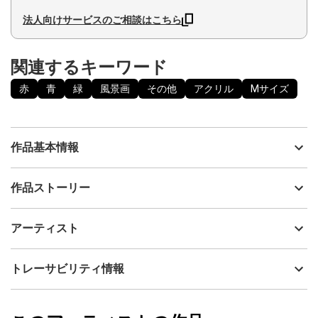
法人向けサービスのご相談はこちら
関連するキーワード
赤
青
緑
風景画
その他
アクリル
Mサイズ
作品基本情報
出品者
石井伊久子
作品ストーリー
アーティスト
石井伊久子
時代と共になるべく新しい感覚の絵を表現したくて飾ってみて明
制作年
2024
アーティスト
るく元気をモットーに構図や色彩のバランス等加味して出来上が
流通種別
プライマリー（新品）
りました。
オリジナルな個性ある雰囲気にしました。
技法
アクリル
石井伊久子
トレーサビリティ情報
サイズ
33cm(縦) x 33cm(横)
フォローする
額縁の有無
有り
2024/01/27