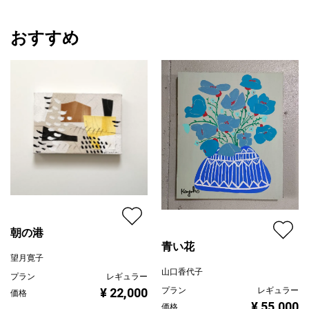
おすすめ
朝の港
青い花
望月寛子
山口香代子
プラン
レギュラー
¥ 22,000
プラン
レギュラー
価格
¥ 55,000
価格