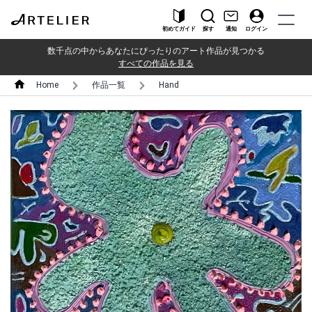
初めてガイド
探す
通知
ログイン
数千点の中からあなたにぴったりのアート作品が見つかる
すべての作品を見る
Home
作品一覧
Hand