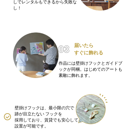
しでレンタルもできるから失敗な
し！
届いたら
すぐに飾れる
作品には壁掛けフックとガイドブ
ックが同梱。はじめてのアートも
素敵に飾れます。
壁掛けフックは、最小限の穴で
跡が目立たない
フックを
採用しており、賃貸でも安心して
設置が可能です。