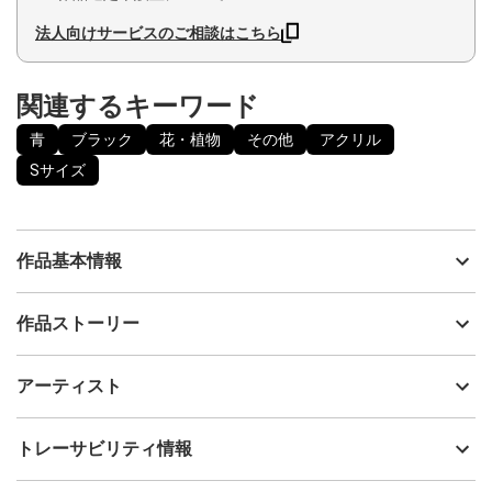
法人向けサービスのご相談はこちら
関連するキーワード
青
ブラック
花・植物
その他
アクリル
Sサイズ
作品基本情報
出品者
Rui
作品ストーリー
アーティスト
Rui
ヴァニタス感のある静物画をテーマに制作した習作です。
制作年
2022
アーティスト
花に集まった昆虫は、蚕、蛾、青峰、テントウムシ。
流通種別
プライマリー（新品）
どれも、いつかメインで描きたい大好きな昆虫です。
技法
アクリル
Rui
トレーサビリティ情報
サイズ
33.3cm(縦) x 24.2cm(横)
フォローする