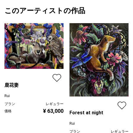
※手前の蚕の右翅に、緑の擦れ汚れがございます。画像をご確認く
額縁の有無
無し
2023/12/06
ださいませ。
このアーティストの作品
作品状態
目立った傷や汚れなし：よく見ないとわから
Rui
※画面表面には保護用バーニッシュを塗布しておりますが、直射日
ない程度の傷や汚れがある
プライマリー
光が強く当たる場所に飾られると退色が起こる可能性がございま
カラー
青
すのでお気をつけくださいませ。
ブラック
ジャンル
花・植物
配送目安
二週間以内
鹿花妻
Rui
プラン
レギュラー
¥ 63,000
価格
Forest at night
Rui
プラン
レギュラー