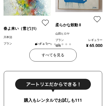
柔らかな鼓動 Ⅱ
春よ来い（雪どけⅠ）
山田ヒロヤ
川本治
プラン
レギュラー
プラン
レギュラー
¥ 65,000
価格
¥ 80,000
価格
すべてを見る
購入もレンタルでお試しも111