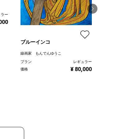
ュラー
海の見える街
,000
Mitsuho Sugawara
プラン
ブルーインコ
価格
線画家 もんでんゆうこ
プラン
レギュラー
¥ 80,000
価格