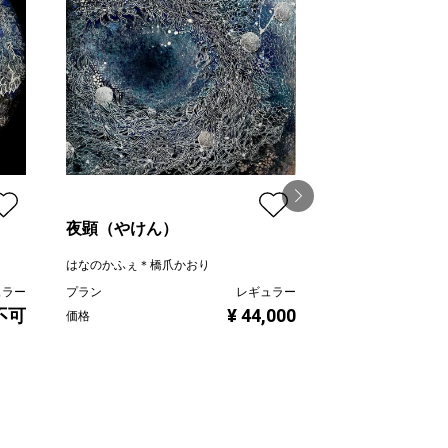
夜顕（やけん）
身象〜Tokyo~
はなのかふぇ＊橋爪かおり
はなのかふぇ＊橋爪
ュラー
プラン
レギュラー
プラン
不可
¥ 44,000
価格
価格