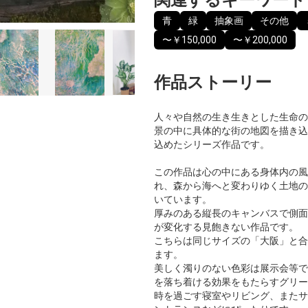
青
緑
抽象画
その他
〜￥150,000
〜￥200,000
作品ストーリー
人々や自然の生き生きとした生命の
景の中に具体的な街の地図を描き込
込めたシリーズ作品です。
この作品は心の中にある身体内の風
れ、森から海へと変わりゆく土地の
いています。
厚みのある縦長のキャンバスで側面
が変化する見飽きない作品です。
こちらは同じサイズの「大阪」と合
ます。
美しく濁りのない色彩は展示会等で
を落ち着ける効果をもたらすグリー
時を過ごす寝室やリビング、またサ