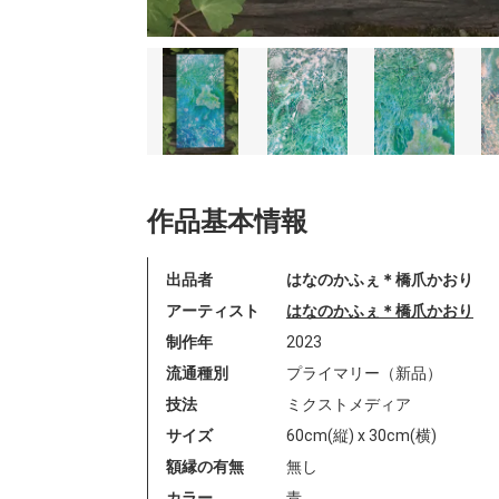
作品基本情報
出品者
はなのかふぇ＊橋爪かおり
アーティスト
はなのかふぇ＊橋爪かおり
制作年
2023
流通種別
プライマリー（新品）
技法
ミクストメディア
サイズ
60cm(縦) x 30cm(横)
額縁の有無
無し
カラー
青