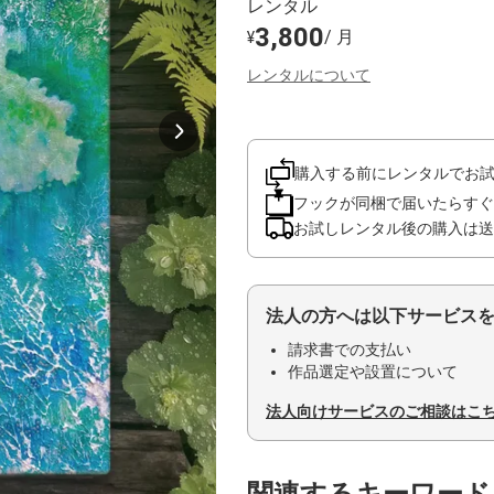
レンタル
3,800
/ 月
¥
レンタルについて
購入する前にレンタルでお
フックが同梱で届いたらすぐ
お試しレンタル後の購入は送
法人の方へは以下サービス
請求書での支払い
作品選定や設置について
法人向けサービスのご相談はこ
関連するキーワード