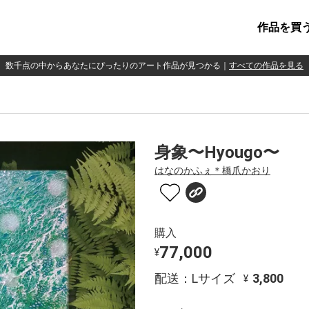
作品を買
数千点の中からあなたにぴったりのアート作品が見つかる
｜
すべての作品を見る
身象〜Hyougo〜
はなのかふぇ＊橋爪かおり
購入
77,000
¥
配送：Lサイズ
3,800
¥