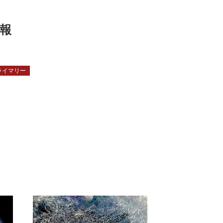
報
ライマリー