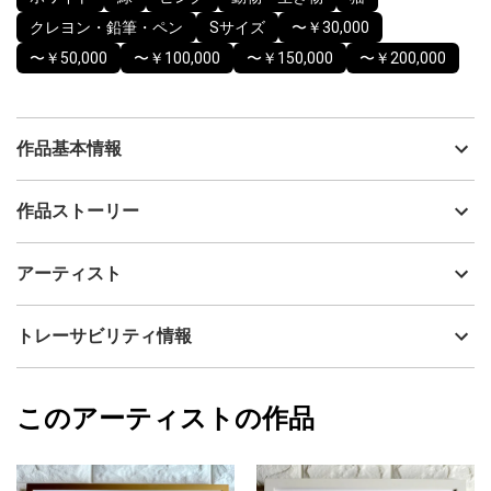
クレヨン・鉛筆・ペン
Sサイズ
〜￥30,000
〜￥50,000
〜￥100,000
〜￥150,000
〜￥200,000
作品基本情報
出品者
Yukari Blair
作品ストーリー
アーティスト
Yukari Blair
お花畑の中にちょこんと座る白猫さんを、想像の中で描いた作品
制作年
2022
アーティスト
です。パステルカラーのお花に包まれながら、そっとこちらを見
流通種別
プライマリー（新品）
つめるまなざし。日常に寄り添い小さな癒しとあたたかさを届け
られたらうれしいです。
技法
クレヨン・鉛筆・ペン
Yukari Blair
トレーサビリティ情報
サイズ
15cm(縦) x 20cm(横)
・ご注文時の額の在庫状況によっては画像と違う種類の額になる
フォローする
場合がございます。(原画ははがきサイズです)
額縁の有無
有り
2023/10/06
・撮影時の反射を防ぐためアクリル板を外して撮影しておりま
このアーティストの作品
カラー
ホワイト
Yukari Blair
す。す。
緑
プライマリー
ピンク
ジャンル
動物・生き物