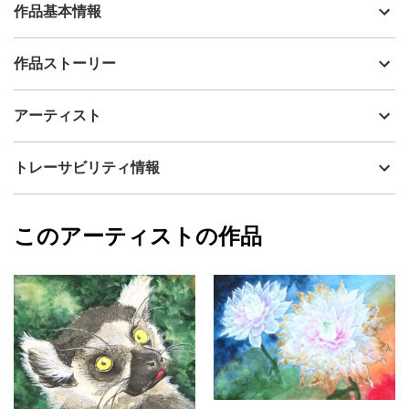
作品基本情報
出品者
やがみ いなほ
作品ストーリー
アーティスト
やがみ いなほ
ずっと共に居ることができたら…きっと凄く幸せだと
制作年
2023
アーティスト
そう思って、枯れても散らずに咲いた証を残すドライフラワーを
流通種別
プライマリー（新品）
描きました。
一部金泥を使用しているため、光の角度によって大きく印象の変
技法
その他
やがみ いなほ
トレーサビリティ情報
わる一枚になっています。
サイズ
45cm(縦) x 15cm(横)
フォローする
額縁の有無
無し
2023/09/28
このアーティストの作品
カラー
ホワイト
やがみ いなほ
青
プライマリー
緑
ジャンル
花・植物
配送目安
二週間以内