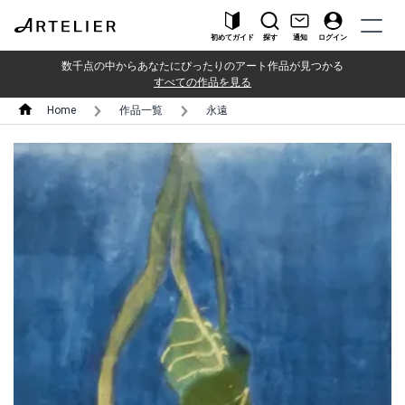
初めてガイド
探す
通知
ログイン
数千点の中からあなたにぴったりのアート作品が見つかる
すべての作品を見る
Home
作品一覧
永遠