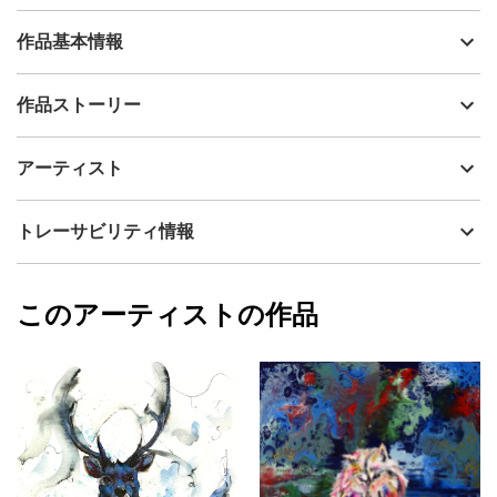
作品基本情報
出品者
kemono gallery
作品ストーリー
アーティスト
kemono gallery
生物は、環境に応じて形態を変える。毒を持つのもその一つだと
制作年
2023
アーティスト
言えよう。
流通種別
プライマリー（新品）
または、それらの生物を真似るもの。
技法
水彩
kemono gallery
トレーサビリティ情報
サイズ
19.2cm(縦) x 24.5cm(横)
これは進化と言える。
フォローする
額縁の有無
有り
2023/03/23
多様な生存戦略がそこにはある。
このアーティストの作品
カラー
赤
kemono gallery
紫
プライマリー
身近な山にいる生き物たちを見ても、同じ種でも微妙に違う。
ピンク
ジャンル
動物・生き物
そんな生き物たちを見ていると、置かれている環境を意識せざる
を得ない。
配送目安
二週間以内
そして、人と獣の現代の共存関係を映しているようにもうかがえ
る。