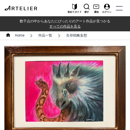
初めてガイド
探す
通知
ログイン
数千点の中からあなたにぴったりのアート作品が見つかる
すべての作品を見る
Home
作品一覧
生存戦略妄想