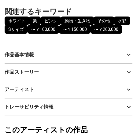
関連するキーワード
ホワイト
紫
ピンク
動物・生き物
その他
水彩
Sサイズ
〜￥100,000
〜￥150,000
〜￥200,000
作品基本情報
出品者
kemono gallery
作品ストーリー
アーティスト
kemono gallery
夜な夜なウサギを描いている時、なんとなく神獣 「白澤」のイ
制作年
2023
アーティスト
メージが湧きました。角や目など伝承にあるような形をモチーフ
流通種別
プライマリー（新品）
にウサギに変化をもたらしました。
シーンと物音のしない空間で、思いつくがままに筆を動かし製作
技法
水彩
kemono gallery
トレーサビリティ情報
している時は、とても幸せな時間です。
サイズ
24.2cm(縦) x 33.3cm(横)
フォローする
額縁の有無
有り
2023/02/21
このアーティストの作品
カラー
ホワイト
kemono gallery
紫
プライマリー