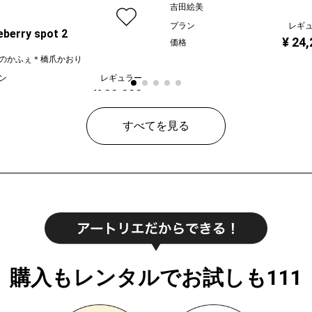
吉田絵美
プラン
レギ
eberry spot 2
¥ 24
価格
のかふぇ＊橋爪かおり
ン
レギュラー
¥ 30,000
すべてを見る
購入もレンタルでお試しも111