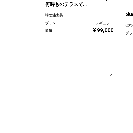
何時ものテラスで...
blu
神之浦由美
プラン
レギュラー
はな
¥ 99,000
価格
プラ
価格