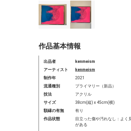
作品基本情報
出品者
kenmeism
アーティスト
kenmeism
制作年
2021
流通種別
プライマリー（新品）
技法
アクリル
サイズ
38cm(縦) x 45cm(横)
額縁の有無
有り
作品状態
目立った傷や汚れなし：よく
がある