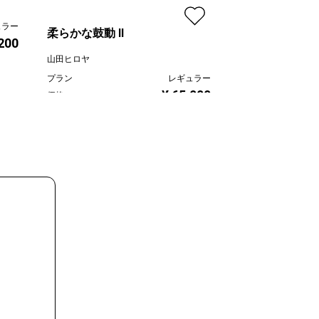
Mitsuho Sugawara
ュラー
プラン
柔らかな鼓動 Ⅱ
,200
価格
山田ヒロヤ
プラン
レギュラー
¥ 65,000
価格