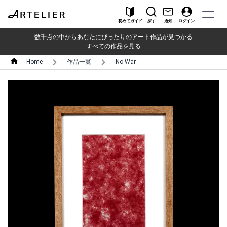
初めてガイド
探す
通知
ログイン
数千点の中からあなたにぴったりのアート作品が見つかる
すべての作品を見る
Home
作品一覧
No War