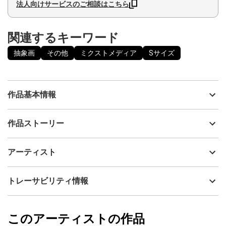
法人向けサービスのご相談はこちら
関連するキーワード
抽象画
その他
ミクストメディア
Sサイズ
作品基本情報
出品者
松﨑陸
作品ストーリー
アーティスト
松﨑陸
対話で解決出来ない人間は動物と変わらない
制作年
2021
アーティスト
流通種別
プライマリー（新品）
皮膚の色や見た目で差別しても、全員流れている血は赤い
技法
ミクストメディア
松﨑陸
トレーサビリティ情報
サイズ
27cm(縦) x 20cm(横)
フォローする
額縁の有無
有り
2023/01/10
このアーティストの作品
カラー
松﨑陸