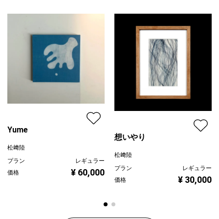
プライマリー
ジャンル
抽象画
配送目安
二週間以内
Yume
想いやり
松﨑陸
松﨑陸
プラン
レギュラー
プラン
レギュラー
¥ 60,000
価格
¥ 30,000
価格