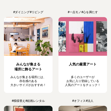
#ダイニング
#リビング
#一点モノ
#心を満たす
みんなが集まる
人気の厳選アート
場所に飾るアート
みんなが集まる場所には、
多くのユーザーが
存在感のある
お気に入り登録している
大きいサイズがおすすめ！
人気のアートをチェック！
#模様替え
#絵画レンタル
#オフィス
#法人