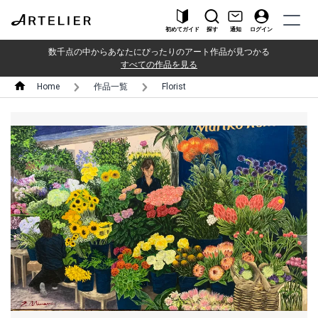
初めてガイド
探す
通知
ログイン
数千点の中からあなたにぴったりのアート作品が見つかる
すべての作品を見る
Home
作品一覧
Florist