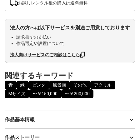
お試しレンタル後の購入は送料無料
法人の方へは以下サービスを別途ご用意しております
請求書での支払い
作品選定や設置について
法人向けサービスのご相談はこちら
関連するキーワード
青
緑
ピンク
風景画
その他
アクリル
Mサイズ
〜￥150,000
〜￥200,000
作品基本情報
出品者
南 敏文
作品ストーリー