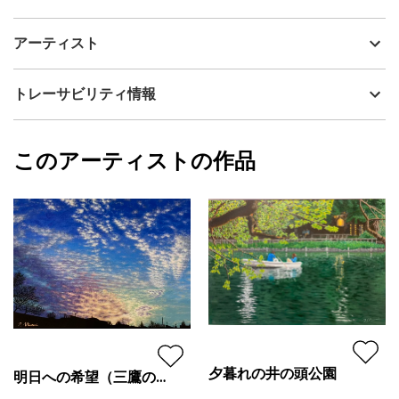
アーティスト
南 敏文
Florist は花屋さんのことですが、花屋で働く人のことを意味しま
制作年
2020
アーティスト
す。たくさんの花に囲まれて幸せそうに働く女性を主役に描いて
流通種別
プライマリー（新品）
みました。
技法
アクリル
南 敏文
トレーサビリティ情報
サイズ
33cm(縦) x 53cm(横)
フォローする
額縁の有無
無し
2023/01/03
このアーティストの作品
カラー
青
南 敏文
緑
プライマリー
ピンク
ジャンル
風景画
配送目安
二週間以内
夕暮れの井の頭公園
明日への希望（三鷹の夕
景）