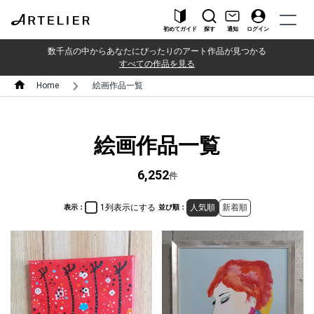
初めてガイド
探す
通知
ログイン
数千点の中からあなたにぴったりのアート作品が見つかる
すべての作品を見る
Home
絵画作品一覧
絵画作品一覧
6,252
件
1列表示にする
人気順
新着順
表示：
並び順：