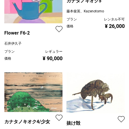
カナタノキオク5
藤本俊英、Kazenotomo
プラン
レンタル不可
¥ 26,000
価格
Flower F6-2
石井伊久子
プラン
レギュラー
¥ 90,000
価格
カナタノキオク4/少女
抜け殻