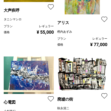
大声疾呼
タニシマシロ
アリス
プラン
レギュラー
¥ 55,000
樫内あずみ
価格
プラン
レギュラー
¥ 77,000
価格
廃墟の街
心電図
秋永清二