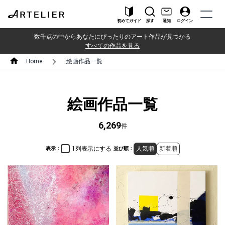
初めてガイド
探す
通知
ログイン
数千点の中からあなたにぴったりのアート作品が見つかる
すべての作品を見る
Home
絵画作品一覧
絵画作品一覧
6,269
件
1列表示にする
人気順
新着順
表示：
並び順：