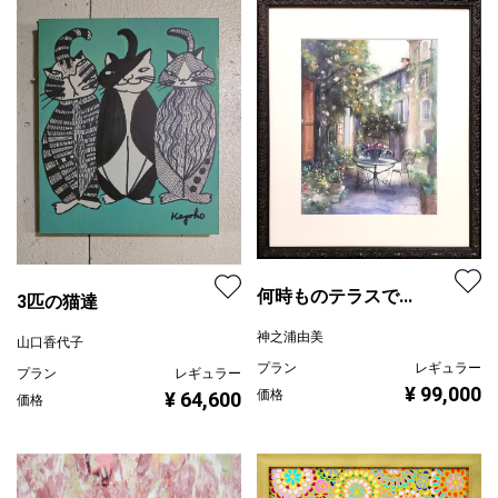
何時ものテラスで...
3匹の猫達
神之浦由美
山口香代子
プラン
レギュラー
プラン
レギュラー
¥ 99,000
価格
¥ 64,600
価格