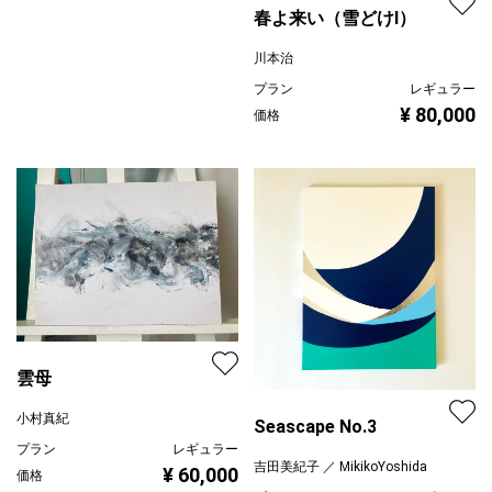
春よ来い（雪どけⅠ）
川本治
プラン
レギュラー
¥ 80,000
価格
雲母
小村真紀
Seascape No.3
プラン
レギュラー
吉田美紀子 ／ MikikoYoshida
¥ 60,000
価格