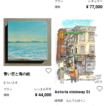
プラン
レギュラー
¥ 77,000
価格
青い空と海の絵
むらいさき
プラン
レンタル不可
Astoria steinway St
¥ 44,000
価格
線画家 もんでんゆうこ