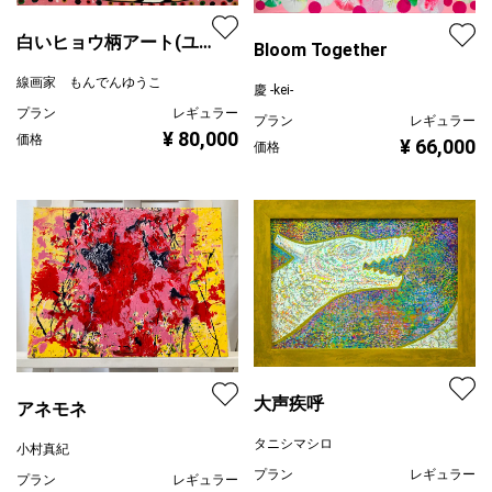
白いヒョウ柄アート(ユ
Bloom Together
キヒョウ)
線画家 もんでんゆうこ
慶 -kei-
プラン
レギュラー
プラン
レギュラー
¥ 80,000
価格
¥ 66,000
価格
大声疾呼
アネモネ
タニシマシロ
小村真紀
プラン
レギュラー
プラン
レギュラー