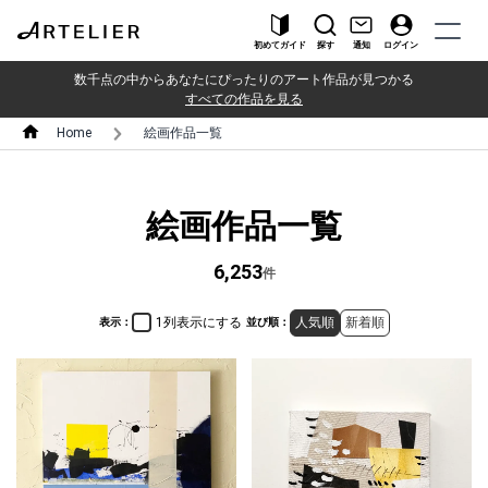
初めてガイド
探す
通知
ログイン
数千点の中からあなたにぴったりのアート作品が見つかる
すべての作品を見る
Home
絵画作品一覧
絵画作品一覧
6,253
件
1列表示にする
人気順
新着順
表示：
並び順：