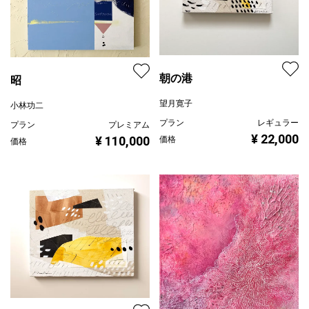
朝の港
昭
望月寛子
小林功二
プラン
レギュラー
プラン
プレミアム
¥ 22,000
¥ 110,000
価格
価格