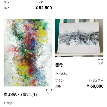
プラン
レギュラー
¥ 82,500
価格
雲母
小村真紀
プラン
レギュラー
¥ 60,000
価格
春よ来い（雪どけⅠ）
川本治