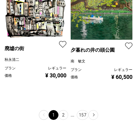
廃墟の街
夕暮れの井の頭公園
秋永清二
南 敏文
プラン
レギュラー
プラン
レギュラー
¥ 30,000
価格
¥ 60,500
価格
1
2
...
157