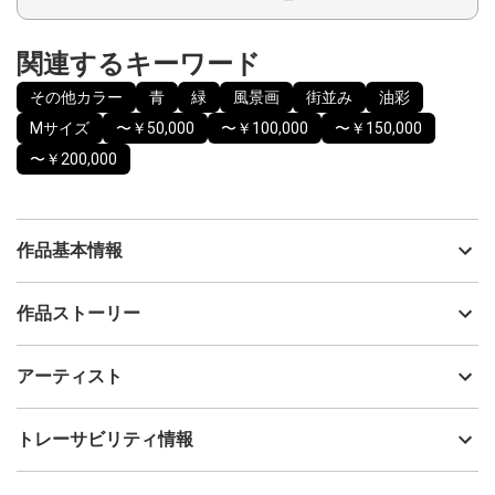
関連するキーワード
その他カラー
青
緑
風景画
街並み
油彩
Mサイズ
〜￥50,000
〜￥100,000
〜￥150,000
〜￥200,000
作品基本情報
出品者
Kayoko Hiratsuka
作品ストーリー
アーティスト
Kayoko Hiratsuka
オーストリアにあるカールス教会。
制作年
2025
アーティスト
行き交う人々の影が伸び始めた頃、筋状の光が部屋の中に入って
流通種別
プライマリー（新品）
きた。
西日は気だるくもあり、ほっとする空気も持っている。
技法
油彩
Kayoko Hiratsuka
トレーサビリティ情報
赤い花びらも突き抜ける日の強さがまだ残る。
サイズ
44cm(縦) x 35cm(横)
その光もそのうち散って、今日はもう幕を閉じる。
フォローする
〈反りや湿度に強い強固なMDF板に描かれています。額の厚さ
額縁の有無
有り