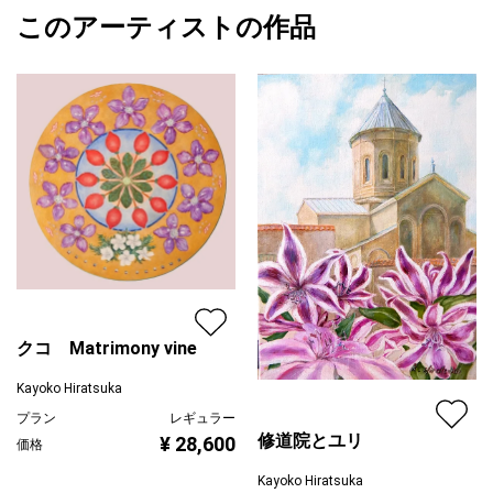
2026/07/01
5cm〉
このアーティストの作品
カラー
その他カラー
Kayoko Hiratsuka
青
プライマリー
緑
ジャンル
風景画
配送目安
二週間以内
クコ Matrimony vine
Kayoko Hiratsuka
プラン
レギュラー
修道院とユリ
¥ 28,600
価格
Kayoko Hiratsuka