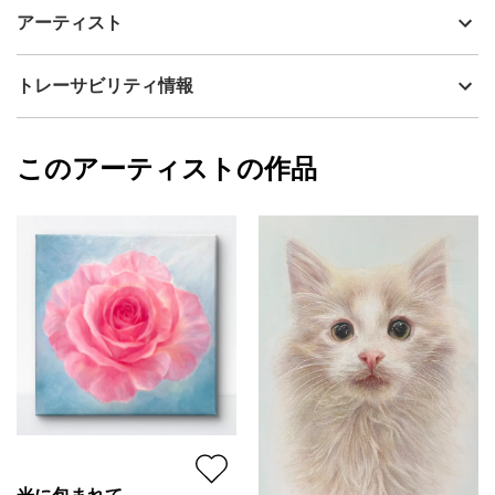
夜が明けきる直前、闇から光へと移ろう時間帯。儚さと尊さを合
制作年
2026
アーティスト
わせもつ静かな暁光を受けて咲くダリアと、ささやかな希望を胸
流通種別
プライマリー（新品）
に前向きに強く生きていく女性の姿を重ねて描きました。
技法
油彩
きら
トレーサビリティ情報
サイズ
27.3cm(縦) x 27.3cm(横)
フォローする
額縁の有無
無し
2026/05/15
このアーティストの作品
カラー
ピンク
きら
プライマリー
ジャンル
花・植物
配送目安
二週間以内