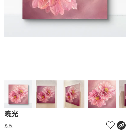
暁光
きら