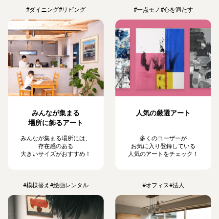
#ダイニング
#リビング
#一点モノ
#心を満たす
みんなが集まる
人気の厳選アート
場所に飾るアート
みんなが集まる場所には、
多くのユーザーが
存在感のある
お気に入り登録している
大きいサイズがおすすめ！
人気のアートをチェック！
#模様替え
#絵画レンタル
#オフィス
#法人