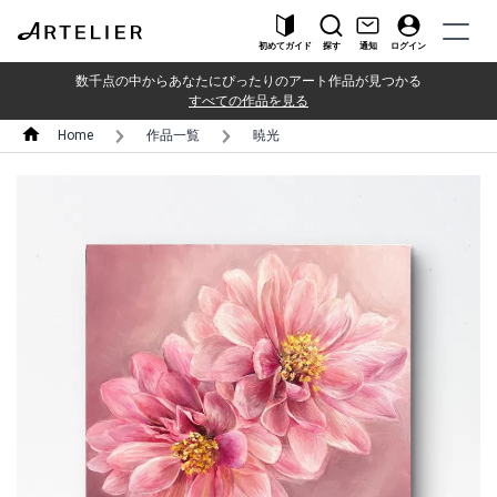
初めてガイド
探す
通知
ログイン
数千点の中からあなたにぴったりのアート作品が見つかる
すべての作品を見る
Home
作品一覧
暁光