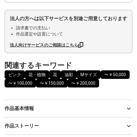
法人の方へは以下サービスを別途ご用意しております
請求書での支払い
作品選定や設置について
法人向けサービスのご相談はこちら
関連するキーワード
ピンク
花・植物
花
油彩
Mサイズ
〜￥50,000
〜￥100,000
〜￥150,000
〜￥200,000
作品基本情報
出品者
きら
作品ストーリー
アーティスト
きら