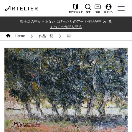
初めてガイド
探す
通知
ログイン
数千点の中からあなたにぴったりのアート作品が見つかる
すべての作品を見る
Home
作品一覧
樹