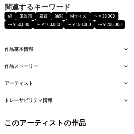
関連するキーワード
緑
風景画
風景
油彩
Mサイズ
〜￥30,000
〜￥50,000
〜￥100,000
〜￥150,000
〜￥200,000
作品基本情報
出品者
渡辺政雄
作品ストーリー
アーティスト
渡辺政雄
作品サイズ158×227(SM)
制作年
2025
アーティスト
重厚なマチェールで描かれた油彩画です。
流通種別
プライマリー（新品）
農園地帯の道路を走行中、大きな樹が何本か林立している畑を発
技法
油彩
渡辺政雄
トレーサビリティ情報
見。その樹から感ずる雰囲気を表現した。
サイズ
29cm(縦) x 36cm(横)
フォローする
額縁の有無
有り
2026/02/05
このアーティストの作品
カラー
緑
渡辺政雄
プライマリー
ジャンル
風景画