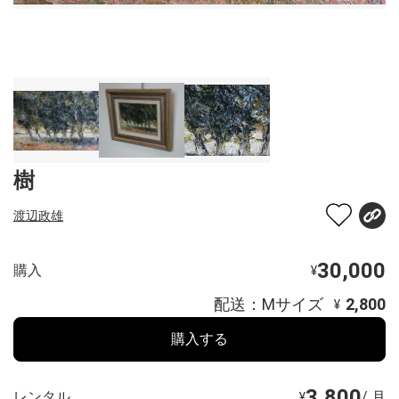
樹
渡辺政雄
30,000
購入
¥
配送：Mサイズ
2,800
¥
購入する
3,800
レンタル
/ 月
¥