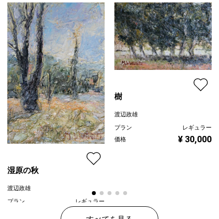
配送目安
二週間以内
樹
渡辺政雄
プラン
レギュラー
¥ 30,000
価格
湿原の秋
渡辺政雄
プラン
レギュラー
¥ 30,000
価格