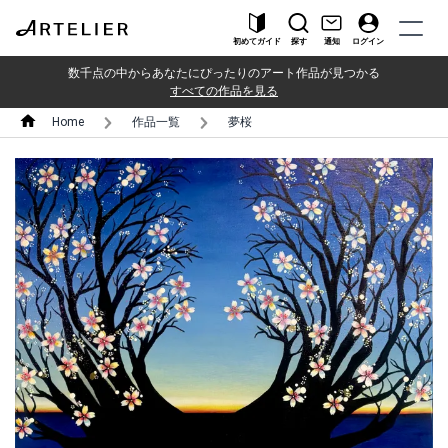
初めてガイド
探す
通知
ログイン
数千点の中からあなたにぴったりのアート作品が見つかる
すべての作品を見る
Home
作品一覧
夢桜