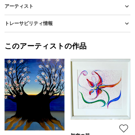
夢の中の桜です。
制作年
2022
アーティスト
油絵 F 20号
流通種別
プライマリー（新品）
技法
油彩
ChikakoN
トレーサビリティ情報
サイズ
73cm(縦) x 61cm(横)
フォローする
額縁の有無
無し
2025/05/31
このアーティストの作品
カラー
ホワイト
ChikakoN
青
プライマリー
ブラック
ジャンル
花・植物
配送目安
二週間以内