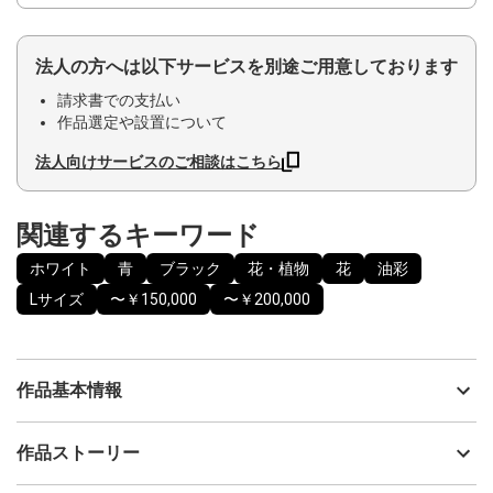
法人の方へは以下サービスを別途ご用意しております
請求書での支払い
作品選定や設置について
法人向けサービスのご相談はこちら
関連するキーワード
ホワイト
青
ブラック
花・植物
花
油彩
Lサイズ
〜￥150,000
〜￥200,000
作品基本情報
出品者
ChikakoN
作品ストーリー
アーティスト
ChikakoN