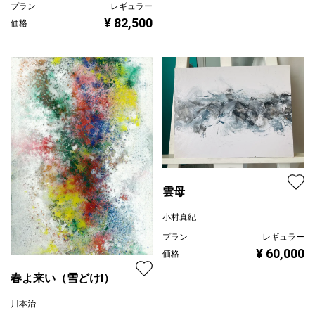
プラン
レギュラー
¥ 82,500
価格
雲母
小村真紀
プラン
レギュラー
¥ 60,000
価格
春よ来い（雪どけⅠ）
川本治