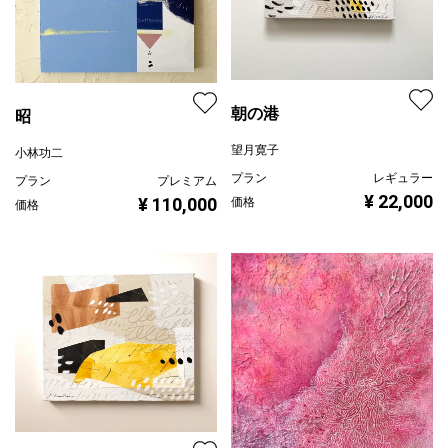
朝の港
昭
望月寛子
小林功二
プラン
レギュラー
プラン
プレミアム
¥ 22,000
¥ 110,000
価格
価格