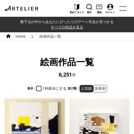
初めてガイド
探す
通知
ログイン
数千点の中からあなたにぴったりのアート作品が見つかる
すべての作品を見る
Home
絵画作品一覧
絵画作品一覧
6,251
件
1列表示にする
人気順
新着順
表示：
並び順：