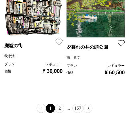
廃墟の街
夕暮れの井の頭公園
秋永清二
南 敏文
プラン
レギュラー
プラン
レギュラー
¥ 30,000
価格
¥ 60,500
価格
1
2
...
157