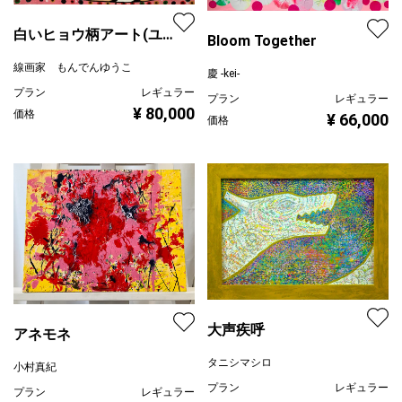
白いヒョウ柄アート(ユ
Bloom Together
キヒョウ)
線画家 もんでんゆうこ
慶 -kei-
プラン
レギュラー
プラン
レギュラー
¥ 80,000
価格
¥ 66,000
価格
大声疾呼
アネモネ
タニシマシロ
小村真紀
プラン
レギュラー
プラン
レギュラー