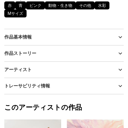
赤
青
ピンク
動物・生き物
その他
水彩
Mサイズ
作品基本情報
出品者
上原孝志
作品ストーリー
アーティスト
上原孝志
記念日はいくつもありますね、振り返った時にあの時の思いが共
制作年
2024
アーティスト
有出来る品物があります。
流通種別
プライマリー（新品）
生涯に渡って残る記念の手書きでオーダーさせた絵は振り替える
と原点に戻れる価値があります。
技法
水彩
上原孝志
トレーサビリティ情報
①結婚②再婚？③新築④会社設立⑤出産
サイズ
26cm(縦) x 33cm(横)
手書きの水彩画で記念日にこれから数十年間生涯に渡りあの時の
フォローする
思いが絵になる、とっておきの記念品をいかがでしょうか！
額縁の有無
無し
2024/12/25
このアーティストの作品
カラー
赤
上原孝志
青
プライマリー
ピンク
ジャンル
動物・生き物