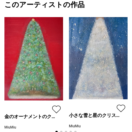
このアーティストの作品
カラー
赤
MiuMiu
青
プライマリー
ピンク
ジャンル
動物・生き物
配送目安
二週間以内
小さな雪と星のクリスマ
金のオーナメントのクリ
スツリー
スマスツリー
MiuMiu
MiuMiu