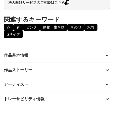
法人向けサービスのご相談はこちら
関連するキーワード
赤
青
ピンク
動物・生き物
その他
水彩
Sサイズ
作品基本情報
出品者
MiuMiu
作品ストーリー
アーティスト
MiuMiu
可愛い動物たちはただ浮かんでいるだけで ユーモラスに私たちに
制作年
2022
アーティスト
癒しを与えてくれます。 この動物たちは自分の意思で飛んでいる
流通種別
プライマリー（新品）
のか 誰かに飛ばされているのか どんな気持ちなのか どこを目指し
ているのか それぞれの動物で違う境遇であり 全く違う気持ちを抱
技法
水彩
MiuMiu
トレーサビリティ情報
いています。
サイズ
18cm(縦) x 18cm(横)
フォローする
額縁の有無
有り
2024/08/22