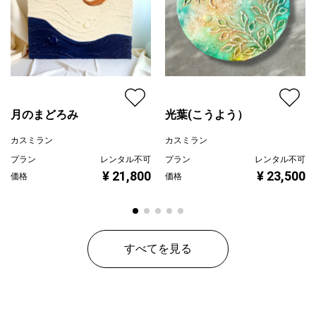
自身だけのリラックス空間を彩る一枚として飾れば、絵本の世界
に迷い込んだような静かで優しい時間をもたらしてくれるでしょ
う。
また、動物を愛する大切なご友人への、心温まる特別なギフトと
しても最適です。
見るたびに優しい気持ちになれる、温もりと愛情、そしてほんの
少しのロマンチックさを秘めた一枚。
月のまどろみ
光葉(こうよう）
ぜひ、この美しい物語の世界をお手元でお楽しみください。
カスミラン
カスミラン
プラン
レンタル不可
プラン
レンタル不可
主な使用画材：キャンドル用ワックス、水性アクリル絵具、画面
¥ 21,800
¥ 23,500
価格
価格
保護用ワニス
・写真撮影の状況、ご使用のモニターの環境設定などにより実際
の色と見え方が異なる場合がございます。
・こちらの作品は末長く飾っていただけるよう、衝撃に強く、ひ
すべてを見る
び割れにくい専門的なワックス配合で制作しています。
「室内の直射日光が当たらない場所」であれば、特別なメンテナ
ンスなしで安心してお楽しみいただけます。