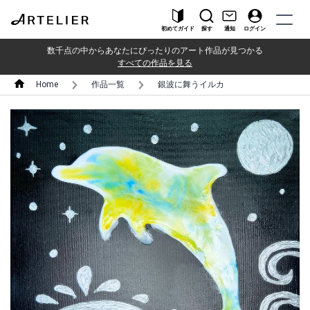
初めてガイド
探す
通知
ログイン
数千点の中からあなたにぴったりのアート作品が見つかる
すべての作品を見る
Home
作品一覧
銀波に舞うイルカ