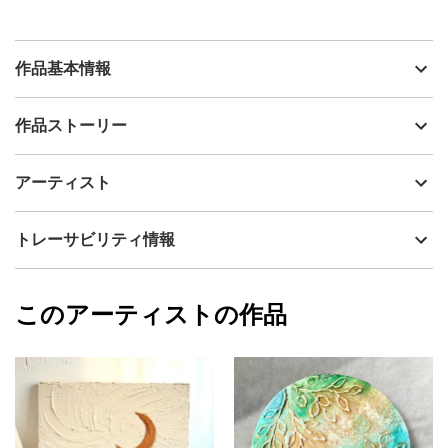
作品基本情報
出品者
カスミラン
作品ストーリー
アーティスト
カスミラン
大人の心に眠る物語を呼び覚まし、日常にそっと魔法をかけるよ
制作年
2024
アーティスト
うなアート作品のご紹介です。
流通種別
プライマリー（新品）
火を灯さずに愛でて楽しむ、キャンドル用のワックスを用いて描
技法
ミクストメディア
カスミラン
トレーサビリティ情報
かれています。
サイズ
30cm(縦) x 30cm(横)
フォローする
シックな黒キャンバスをベースに、夜空の星々と月明かりに優し
額縁の有無
無し
2024/08/10
く照らされながら、波間を舞うイルカを描いています。
このアーティストの作品
カラー
ホワイト
カスミラン
ワックスが織りなす幻想的で柔らかな色彩が、まるで海の中をゆ
青
プライマリー
ったりと泳いでいるかのように、イルカの姿を温かく浮かび上が
ブラック
らせます。
ジャンル
動物・生き物
イルカなど、深く愛着のある動物の姿は、眺めるだけで私たちの
配送目安
二週間以内
心に安らぎを与えてくれます。
寝室や書斎、お部屋の片隅にあるお気に入りのコーナーなど、ご