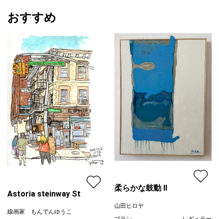
おすすめ
柔らかな鼓動 Ⅱ
Astoria steinway St
山田ヒロヤ
線画家 もんでんゆうこ
プラン
レギュラー