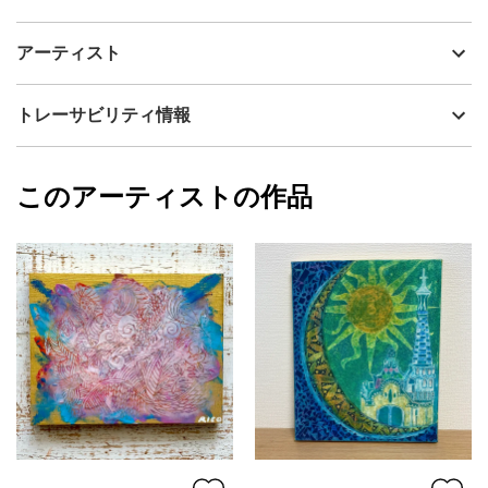
アーティスト
RICO
"木製パネルにクレヨンを何層にも塗り重ね削る" というスクラッ
制作年
2023
アーティスト
チアートです。
流通種別
プライマリー（新品）
ウエディングドレスを着て
技法
ミクストメディア
RICO
トレーサビリティ情報
初々しくも美しい姿と、
サイズ
30cm(縦) x 30cm(横)
孔雀の羽根の美しさがリンクし
フォローする
制作しました。
額縁の有無
無し
2023/12/07
このアーティストの作品
カラー
青
RICO
華やかな慶（よろこび）を表現しました。
緑
プライマリー
ピンク
ベースに金色のアクリル絵の具を使用し、上からクレヨンを塗り
ジャンル
動物・生き物
重ねスクラッチしました。
配送目安
二週間以内
作品表面の仕上げには メディウム加工をしています。
正方形サイズ 30×30×2cm