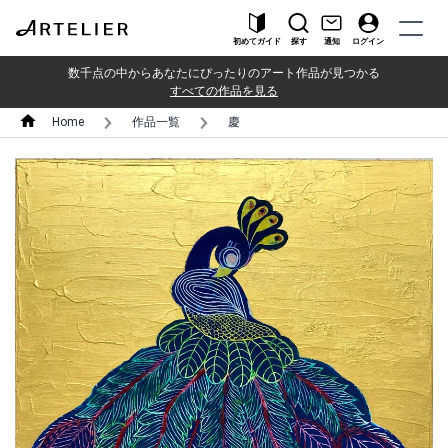
初めてガイド
探す
通知
ログイン
数千点の中からあなたにぴったりのアート作品が見つかる
すべての作品を見る
Home
作品一覧
慶