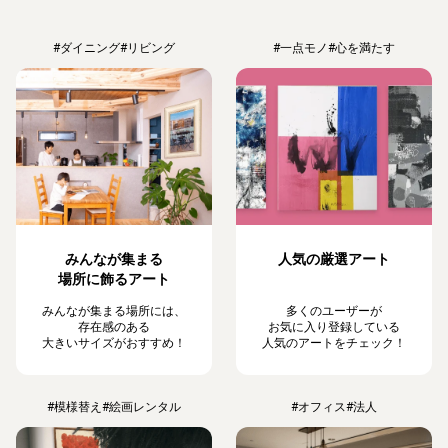
#ダイニング
#リビング
#一点モノ
#心を満たす
みんなが集まる
人気の厳選アート
場所に飾るアート
みんなが集まる場所には、
多くのユーザーが
存在感のある
お気に入り登録している
大きいサイズがおすすめ！
人気のアートをチェック！
#模様替え
#絵画レンタル
#オフィス
#法人