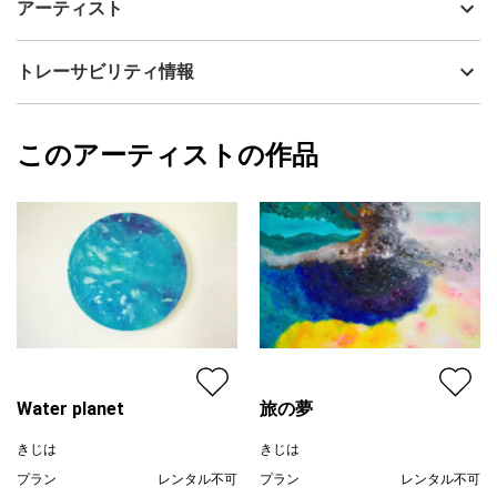
アーティスト
そのうちのメンバーのひとりが徳島の方だという事もあり、剣山
流通種別
プライマリー（新品）
を描きました。
技法
油彩
きじは
トレーサビリティ情報
サイズ
45.5cm(縦) x 53cm(横)
フォローする
額縁の有無
無し
2023/10/30
このアーティストの作品
カラー
青
きじは
緑
プライマリー
ジャンル
風景画
配送目安
二週間以内
Water planet
旅の夢
きじは
きじは
プラン
レンタル不可
プラン
レンタル不可