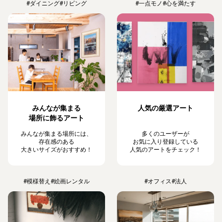
#ダイニング
#リビング
#一点モノ
#心を満たす
みんなが集まる
人気の厳選アート
場所に飾るアート
みんなが集まる場所には、
多くのユーザーが
存在感のある
お気に入り登録している
大きいサイズがおすすめ！
人気のアートをチェック！
#模様替え
#絵画レンタル
#オフィス
#法人