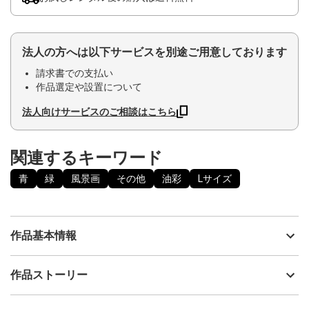
法人の方へは以下サービスを別途ご用意しております
請求書での支払い
作品選定や設置について
法人向けサービスのご相談はこちら
関連するキーワード
青
緑
風景画
その他
油彩
Lサイズ
作品基本情報
出品者
きじは
作品ストーリー
アーティスト
きじは
ある知り合いのバンドのサウンドをイメージして描きました。
制作年
2023