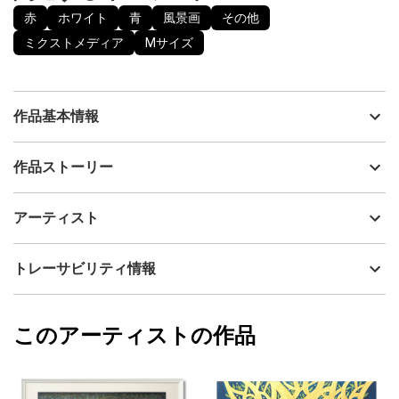
赤
ホワイト
青
風景画
その他
ミクストメディア
Mサイズ
作品基本情報
出品者
黒須俊一郎
作品ストーリー
アーティスト
黒須俊一郎
♬ The water is wide その河は あまりに広く わたしには
制作年
2023
アーティスト
渡ることができない 飛んでゆく翼もない どうか私にくださ
流通種別
プライマリー（新品）
い 二人が乗れるだけのボートを そうしたら二人で漕いでゆ
く 愛しいあの人と私で _______スコットランド民謡の「The
技法
ミクストメディア
黒須俊一郎
トレーサビリティ情報
water is wide」という歌の世界を前から描いてみたかった。 大
サイズ
42.4cm(縦) x 52.4cm(横)
好きなこの曲は、自分でも歌うし尊敬する音楽仲間もたくさん演
フォローする
奏している。 なかでもアイリッシュハープ奏者 田中麻理さん
額縁の有無
有り
2023/05/18
の奏でる素敵な音色が想像力を掻きたてる。 悲しく切ない歌だ
このアーティストの作品
カラー
赤
黒須俊一郎
けれど、どこか日本の心根を呼び起こすような 懐かしい気持ち
ホワイト
プライマリー
にもなる。深く和む不思議な魅力がある。 田中麻里さんをモ
青
デルに 水と美しい森を幻想的にえがいたデジタルアート。
ジャンル
風景画