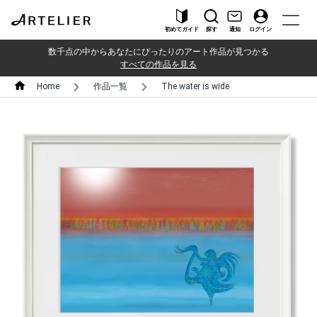
初めてガイド
探す
通知
ログイン
数千点の中からあなたにぴったりのアート作品が見つかる
すべての作品を見る
Home
作品一覧
The water is wide