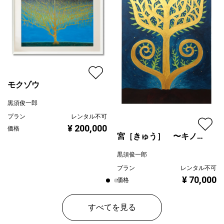
配送目安
二週間以内
モクゾウ
黒須俊一郎
プラン
レンタル不可
¥ 200,000
価格
宮［きゅう］ 〜キノセ
カイ〜
黒須俊一郎
プラン
レンタル不可
¥ 70,000
価格
すべてを見る