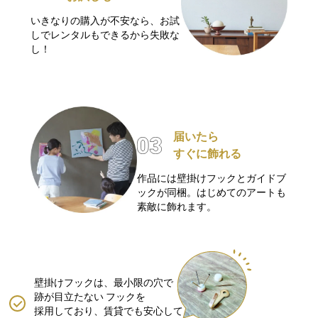
いきなりの購入が不安なら、お試
しでレンタルもできるから失敗な
し！
届いたら
すぐに飾れる
作品には壁掛けフックとガイドブ
ックが同梱。はじめてのアートも
素敵に飾れます。
壁掛けフックは、最小限の穴で
跡が目立たない
フックを
採用しており、賃貸でも安心して