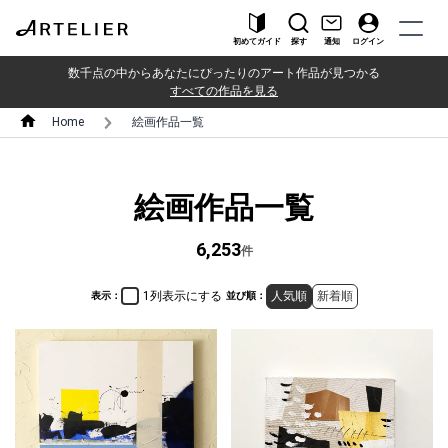
初めてガイド
探す
通知
ログイン
数千点の中からあなたにぴったりのアート作品が見つかる
すべての作品を見る
Home
絵画作品一覧
絵画作品一覧
6,253
件
1列表示にする
人気順
新着順
表示：
並び順：