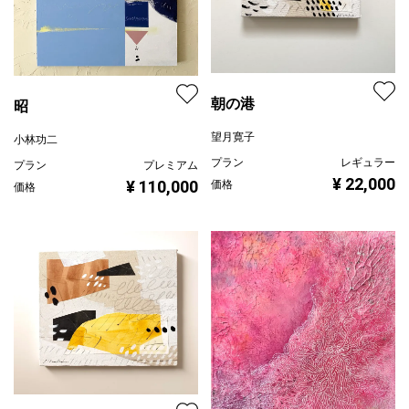
朝の港
昭
望月寛子
小林功二
プラン
レギュラー
プラン
プレミアム
¥ 22,000
¥ 110,000
価格
価格