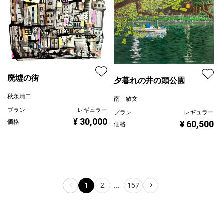
廃墟の街
夕暮れの井の頭公園
秋永清二
南 敏文
プラン
レギュラー
プラン
レギュラー
¥ 30,000
価格
¥ 60,500
価格
1
2
...
157