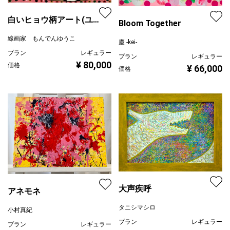
白いヒョウ柄アート(ユ
Bloom Together
キヒョウ)
線画家 もんでんゆうこ
慶 -kei-
プラン
レギュラー
プラン
レギュラー
¥ 80,000
価格
¥ 66,000
価格
大声疾呼
アネモネ
タニシマシロ
小村真紀
プラン
レギュラー
プラン
レギュラー